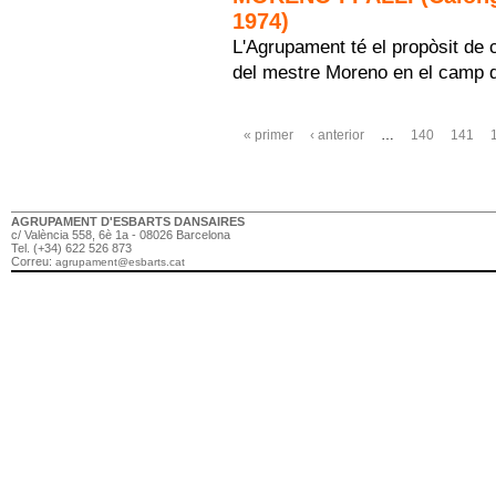
1974)
L'Agrupament té el propòsit d
del mestre Moreno en el camp d
Pàgines
« primer
‹ anterior
…
140
141
AGRUPAMENT D'ESBARTS DANSAIRES
c/ València 558, 6è 1a - 08026 Barcelona
Tel. (+34) 622 526 873
Correu:
agrupament@esbarts.cat