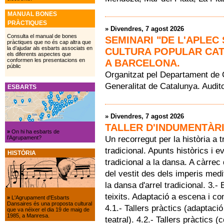
MANUAL BONES
PRÀCTIQUES
»
Divendres, 7 agost 2026
Consulta el manual de bones
SEMINARI "DE L'APLEC
pràctiques que no és cap altra que
la d’ajudar als esbarts associats en
CULTURA POPULAR CAT
els diferents aspectes que
conformen les presentacions en
A BARCELONA.
públic
Organitzat pel Departament de C
Generalitat de Catalunya. Audit
ESBARTS
»
Divendres, 7 agost 2026
TALLER D'INDUMENTÀR
»
On hi ha esbarts de
Un recorregut per la història a 
l’Agrupament?
tradicional. Apunts històrics i e
HISTÒRIA
tradicional a la dansa. A càrre
del vestit des dels imperis medi
la dansa d'arrel tradicional. 3.-
teixits. Adaptació a escena i co
»
L'Agrupament d'Esbarts
Dansaires és una proposta cultural
4.1.- Tallers pràctics (adaptaci
que va néixer el dia 19 de maig de
1985, a Manresa.
teatral). 4.2.- Tallers pràctics 