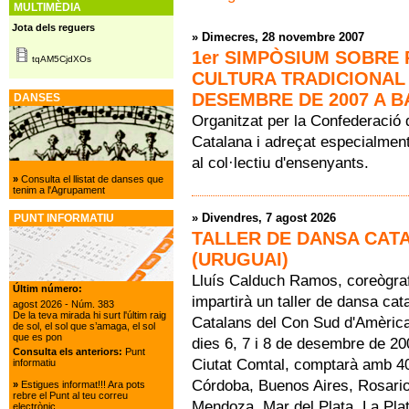
MULTIMÈDIA
Jota dels reguers
»
Dimecres, 28 novembre 2007
1er SIMPÒSIUM SOBRE 
tqAM5CjdXOs
CULTURA TRADICIONAL 
DESEMBRE DE 2007 A 
DANSES
Organitzat per la Confederació 
Catalana i adreçat especialment 
al col·lectiu d'ensenyants.
»
Consulta el llistat de danses que
tenim a l'Agrupament
»
Divendres, 7 agost 2026
PUNT INFORMATIU
TALLER DE DANSA CAT
(URUGUAI)
Lluís Calduch Ramos, coreògraf 
Últim número:
impartirà un taller de dansa ca
agost 2026
- Núm. 383
De la teva mirada hi surt l'últim raig
Catalans del Con Sud d'Amèrica.
de sol, el sol que s’amaga, el sol
que es pon
dies 6, 7 i 8 de desembre de 200
Consulta els anteriors:
Punt
Ciutat Comtal, comptarà amb 40
informatiu
Córdoba, Buenos Aires, Rosari
»
Estigues informat!!! Ara pots
rebre el Punt al teu correu
Mendoza, Mar del Plata, La Pla
electrònic.