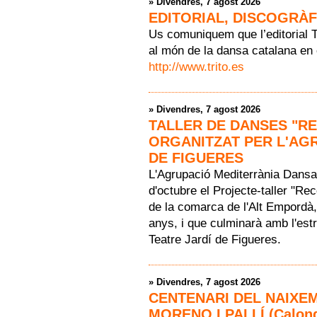
»
Divendres, 7 agost 2026
EDITORIAL, DISCOGRÀF
Us comuniquem que l’editorial TR
al món de la dansa catalana en 
http://www.trito.es
»
Divendres, 7 agost 2026
TALLER DE DANSES "R
ORGANITZAT PER L'AG
DE FIGUERES
L'Agrupació Mediterrània Dansa 
d'octubre el Projecte-taller "Re
de la comarca de l'Alt Empordà
anys, i que culminarà amb l'est
Teatre Jardí de Figueres.
»
Divendres, 7 agost 2026
CENTENARI DEL NAIXE
MORENO I PALLÍ (Calonge