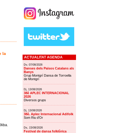
 la
ACTUALITAT AGENDA
Dv, 07/08/2026
Danses dels Països Catalans als
Banys
Grup Montgrí Dansa de Torroella
de Montgrí
Dj, 13/08/2026
38è APLEC INTERNACIONAL
2026
Diversos grups
Dj, 13/08/2026
38è. Aplec Internacional Adifolk
Som Riu d'Or
Oliba.
Ds, 15/08/2026
Festival de dansa folklòrica