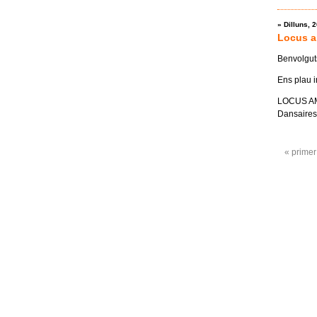
»
Dilluns, 
Locus a
Benvolgut
Ens plau 
LOCUS AMOE
Dansaires
Pàgine
« primer