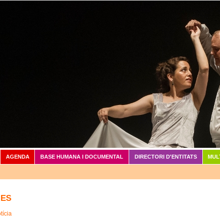
Vés al contingut
AGENDA
BASE HUMANA I DOCUMENTAL
DIRECTORI D'ENTITATS
MUL
IES
tícia