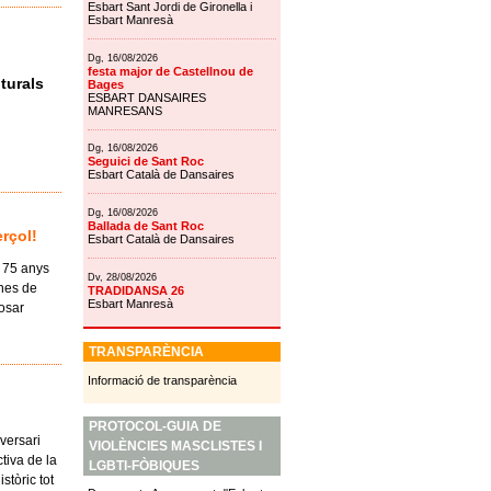
Esbart Sant Jordi de Gironella i
Esbart Manresà
Dg, 16/08/2026
festa major de Castellnou de
turals
Bages
ESBART DANSAIRES
MANRESANS
Dg, 16/08/2026
Seguici de Sant Roc
Esbart Català de Dansaires
Dg, 16/08/2026
Ballada de Sant Roc
erçol!
Esbart Català de Dansaires
s 75 anys
Dv, 28/08/2026
nes de
TRADIDANSA 26
Esbart Manresà
posar
TRANSPARÈNCIA
Informació de transparència
PROTOCOL-GUIA DE
versari
VIOLÈNCIES MASCLISTES I
ctiva de la
LGBTI-FÒBIQUES
stòric tot