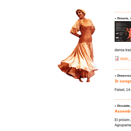
»
Dimarts, 
dansa trad
diptic
»
Dimecres
3r congr
Falset, 14
»
Dissabte
Assembl
El pròxim 
Agrupament