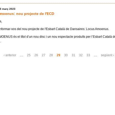
20 març 2023
moenus: nou projecte de l'ECD
s,
informar-vos del nou projecte de l'Esbart Català de Dansaires: Locus Amoenus.
NUS és el títol d’un nou disc i un nou espectacle produïts per l’Esbart Català d
.
s
‹ anterior
…
25
26
27
28
29
30
31
32
33
…
següent ›