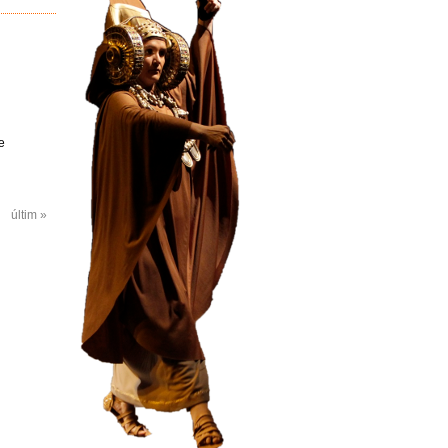
e
últim »