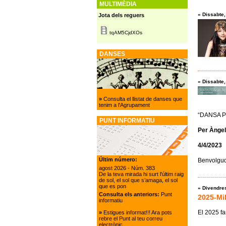
MULTIMÈDIA
»
Dissabte,
Jota dels reguers
tqAM5CjdXOs
DANSES
»
Dissabte,
»
Consulta el llistat de danses que
tenim a l'Agrupament
“DANSA P
PUNT INFORMATIU
Per Àngel
4/4/2023
Últim número:
Benvolgud
agost 2026
- Núm. 383
De la teva mirada hi surt l'últim raig
de sol, el sol que s’amaga, el sol
que es pon
»
Divendres
Consulta els anteriors:
Punt
2025-Mil
informatiu
El 2025 fa
»
Estigues informat!!! Ara pots
rebre el Punt al teu correu
electrònic.