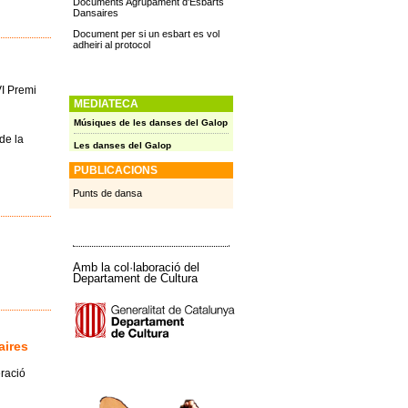
Documents Agrupament d'Esbarts
Dansaires
Document per si un esbart es vol
adheiri al protocol
VI Premi
MEDIATECA
Músiques de les danses del Galop
de la
Les danses del Galop
PUBLICACIONS
Punts de dansa
Amb la col·laboració del
Departament de Cultura
aires
eració