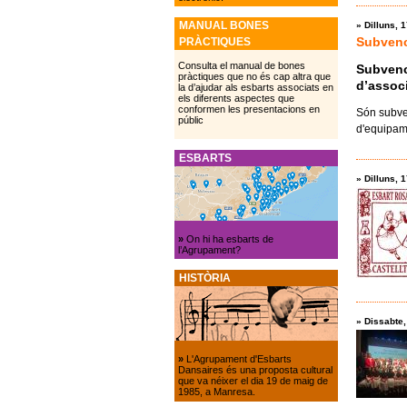
MANUAL BONES
»
Dilluns, 
Subvenci
PRÀCTIQUES
Consulta el manual de bones
Subvenci
pràctiques que no és cap altra que
d’associ
la d’ajudar als esbarts associats en
els diferents aspectes que
conformen les presentacions en
Són subve
públic
d'equipame
ESBARTS
»
Dilluns, 
»
On hi ha esbarts de
l’Agrupament?
HISTÒRIA
»
Dissabte,
»
L'Agrupament d'Esbarts
Dansaires és una proposta cultural
que va néixer el dia 19 de maig de
1985, a Manresa.