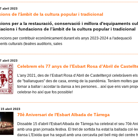
17 abril 2023
ons de l'àmbit de la cultura popular i tradicional
ons per a la restauració, conservació i millora d'equipaments cul
acions i fundacions de l’àmbit de la cultura popular i tradicional
ncions per contribuir econòmicament durant els anys 2023-2024 a l'adequació
nts culturals (teatres auditoris, sales
17 abril 2023
Celebrem els 77 anys de l’Esbart Rosa d’Abril de Castellt
L'any 2021, des de l’Esbart Rosa d’Abril de Castellterçol celebràvem el
de "ballarugues" des de casa, enmig de la pandèmia. Teníem moltes ga
tornar a ballar i acostar la dansa a les persones... així que ens vam pro
celebrar-ho així que fos possible!
 15 abril 2023
70è Aniversari de l'Esbart Albada de Tàrrega
Dissabte 15 d'abril l'Esbart Albada de Tàrrega ha celebrat el seu 70è Ani
amb una gran jornada festiva. El tret de sortida ha estat la ballada col·le
dansa L'Eixida que ha seguit amb una cercavila pel bell mig del centre hi