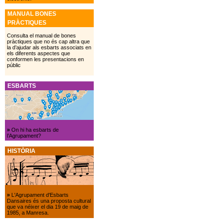
MANUAL BONES
PRÀCTIQUES
Consulta el manual de bones
pràctiques que no és cap altra que
la d’ajudar als esbarts associats en
els diferents aspectes que
conformen les presentacions en
públic
ESBARTS
»
On hi ha esbarts de
l’Agrupament?
HISTÒRIA
»
L'Agrupament d'Esbarts
Dansaires és una proposta cultural
que va néixer el dia 19 de maig de
1985, a Manresa.