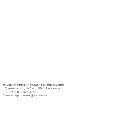
AGRUPAMENT D'ESBARTS DANSAIRES
c/ València 558, 6è 1a - 08026 Barcelona
Tel. (+34) 622 526 873
Correu:
agrupament@esbarts.cat