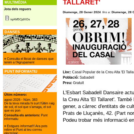
TALLARET'
MULTIMÈDIA
Jota dels reguers
Diumenge, 28 Gener 2024
fins a:
Diumenge, 28 
tqAM5CjdXOs
DANSES
»
Consulta el llistat de danses que
tenim a l'Agrupament
PUNT INFORMATIU
Lloc:
Casal Popular de la Creu Alta 'El Tallar
Població:
Sabadell
Preu:
Gratuït
L'Esbart Sabadell Dansaire actu
Últim número:
la Creu Alta 'El Tallaret'. També
agost 2026
- Núm. 383
De la teva mirada hi surt l'últim raig
gener, a càrrec d'entitats de cul
de sol, el sol que s’amaga, el sol
que es pon
Prats de Lluçanès, 42. (Part no
Consulta els anteriors:
Punt
informatiu
Podeu trobar més informació en
»
Estigues informat!!! Ara pots
rebre el Punt al teu correu
electrònic.