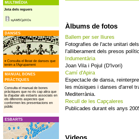
MULTIMÈDIA
Jota dels reguers
tqAM5CjdXOs
Àlbums de fotos
DANSES
Ballem per ser lliures
Fotografies de l'acte unitari d
l'alliberament dels presos políti
Indumentària
»
Consulta el llistat de danses que
Joan Vila i Pojul (D'Ivori)
tenim a l'Agrupament
Camí d'Apira
MANUAL BONES
Espectacle de dansa, reinterpret
PRÀCTIQUES
les músiques i danses d'arrel tra
Consulta el manual de bones
pràctiques que no és cap altra que
Mediterrània.
la d’ajudar als esbarts associats en
els diferents aspectes que
Recull de les Capçaleres
conformen les presentacions en
públic
Publicades durant els anys 200
ESBARTS
Videos