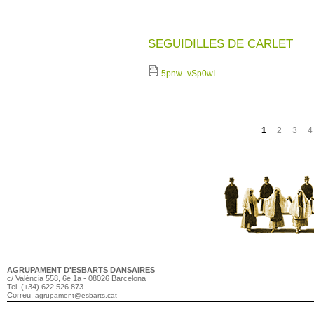
SEGUIDILLES DE CARLET
5pnw_vSp0wI
Pàgines
1
2
3
4
AGRUPAMENT D'ESBARTS DANSAIRES
c/ València 558, 6è 1a - 08026 Barcelona
Tel. (+34) 622 526 873
Correu:
agrupament@esbarts.cat