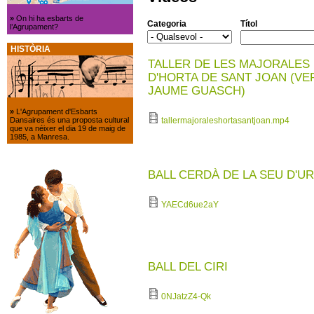
»
On hi ha esbarts de
Categoria
Títol
l’Agrupament?
HISTÒRIA
TALLER DE LES MAJORALES
D'HORTA DE SANT JOAN (VE
JAUME GUASCH)
»
L'Agrupament d'Esbarts
Dansaires és una proposta cultural
tallermajoraleshortasantjoan.mp4
que va néixer el dia 19 de maig de
1985, a Manresa.
BALL CERDÀ DE LA SEU D'U
YAECd6ue2aY
BALL DEL CIRI
0NJatzZ4-Qk