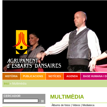
Vé
HISTÒRIA
PUBLICACIONS
NOTÍCIES
AGENDA
BASE HUMANA I 
Menú principal
Inici
» Multimèdia
Esteu aquí
MULTIMÈDIA
CERCADOR
Cerca
Àlbums de fotos
|
Videos
|
Mediateca