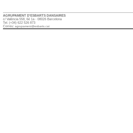
AGRUPAMENT D'ESBARTS DANSAIRES
c/ València 558, 6è 1a - 08026 Barcelona
Tel. (+34) 622 526 873
Correu:
agrupament@esbarts.cat