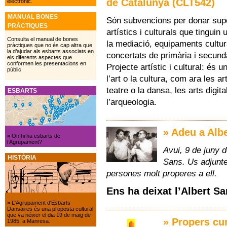
de Catalunya (CLT542)
electrònic.
MANUAL BONES
Són subvencions per donar supo
PRÀCTIQUES
artístics i culturals que tinguin 
Consulta el manual de bones
la mediació, equipaments cultur
pràctiques que no és cap altra que
la d’ajudar als esbarts associats en
concertats de primària i secund
els diferents aspectes que
conformen les presentacions en
Projecte artístic i cultural: és
públic
l’art o la cultura, com ara les ar
teatre o la dansa, les arts digita
ESBARTS
l’arqueologia.
» Adeu a Alb
»
On hi ha esbarts de
l’Agrupament?
Avui, 9 de juny 
HISTÒRIA
Sans. Us adjunte
persones molt properes a ell.
Ens ha deixat l’Albert Sa
»
L'Agrupament d'Esbarts
Dansaires és una proposta cultural
que va néixer el dia 19 de maig de
» Propers cu
1985, a Manresa.