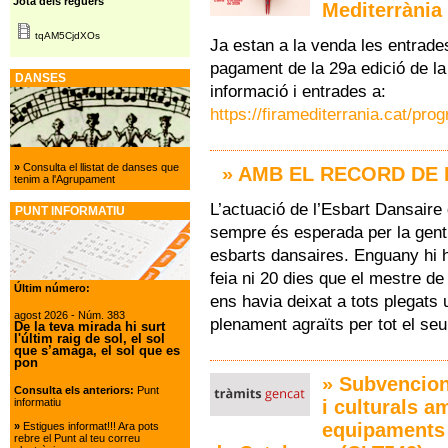
Jota dels reguers
Mediterrània
tqAM5CjdXOs
Ja estan a la venda les entrade
pagament de la 29a edició de la
DANSES
informació i entrades a:
https://firamediterrania.cat/pro
»
Consulta el llistat de danses que
» AMB EL RECORD DE 
tenim a l'Agrupament
L’actuació de l’Esbart Dansaire 
PUNT INFORMATIU
sempre és esperada per la gent 
esbarts dansaires. Enguany hi h
feia ni 20 dies que el mestre de 
Últim número:
ens havia deixat a tots plegats 
agost 2026
- Núm. 383
plenament agraïts per tot el seu 
De la teva mirada hi surt
l'últim raig de sol, el sol
que s’amaga, el sol que es
pon
» Subvencions
Consulta els anteriors:
Punt
informatiu
i culturals a
equipaments 
»
Estigues informat!!! Ara pots
rebre el Punt al teu correu