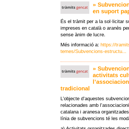
» Subvencion
en suport pa
És el tràmit per a la sol·licita
impreses en català o aranès per
sense ànim de lucre.
Més informació a:
https://trami
temes/Subvencions-estructu...
» Subvencion
activitats cu
l’associacion
tradicional
L’objecte d’aquestes subvencion
relacionades amb l’associacionis
catalana i aranesa organitzade
línia de subvencions té les mod
a) Activitats organitzades direc