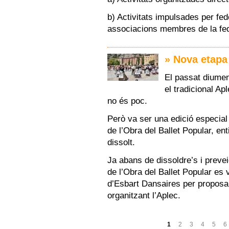
b) Activitats impulsades per fe
associacions membres de la fed
» Nova etapa 
El passat diumen
el tradicional Ap
no és poc.
Però va ser una edició especial
de l’Obra del Ballet Popular, e
dissolt.
Ja abans de dissoldre’s i preve
de l’Obra del Ballet Popular e
d’Esbart Dansaires per proposa
organitzant l’Aplec.
Pàgines
1
2
3
4
5
6