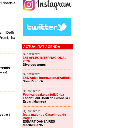
'Esbarts a
emi Delfí
remi, l'ha
ACTUALITAT AGENDA
Dj, 13/08/2026
38è APLEC INTERNACIONAL
2026
Diversos grups
 Premis
matí.
Dj, 13/08/2026
38è. Aplec Internacional Adifolk
Som Riu d'Or
Ds, 15/08/2026
Festival de dansa folklòrica
Esbart Sant Jordi de Gironella i
Esbart Manresà
Dg, 16/08/2026
stre i
festa major de Castellnou de
Bages
ESBART DANSAIRES
MANRESANS