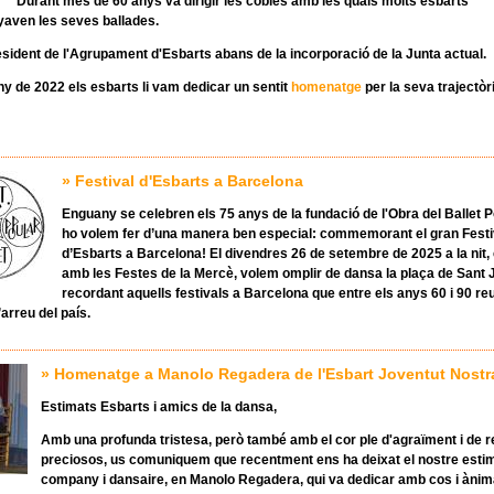
Durant més de 60 anys va dirigir les cobles amb les quals molts esbarts
aven les seves ballades.
esident de l'Agrupament d'Esbarts abans de la incorporació de la Junta actual.
uny de 2022 els esbarts li vam dedicar un sentit
homenatge
per la seva trajectòr
» Festival d'Esbarts a Barcelona
Enguany se celebren els 75 anys de la fundació de l'
Obra del Ballet 
ho volem fer d’una manera ben especial: commemorant el gran Festi
d’Esbarts a Barcelona! El divendres
26 de setembre
de 2025 a la nit,
amb les Festes de la Mercè, volem omplir de dansa la
plaça de Sant
recordant aquells festivals a Barcelona que entre els anys 60 i 90 re
arreu del país.
» Homenatge a Manolo Regadera de l'Esbart Joventut Nostr
Estimats Esbarts i amics de la dansa,
Amb una profunda tristesa, però també amb el cor ple d'agraïment i de 
preciosos, us comuniquem que recentment ens ha deixat el nostre esti
company i dansaire, en Manolo Regadera, qui va dedicar amb cos i àni