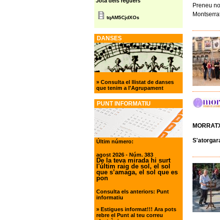
Jota dels reguers
Preneu no
Montserra
tqAM5CjdXOs
DANSES
»
Consulta el llistat de danses
que tenim a l'Agrupament
PUNT INFORMATIU
MORRATX
S'atorgar
Últim número:
agost 2026
- Núm. 383
De la teva mirada hi surt
l'últim raig de sol, el sol
que s’amaga, el sol que es
pon
Consulta els anteriors:
Punt
informatiu
»
Estigues informat!!! Ara pots
rebre el Punt al teu correu