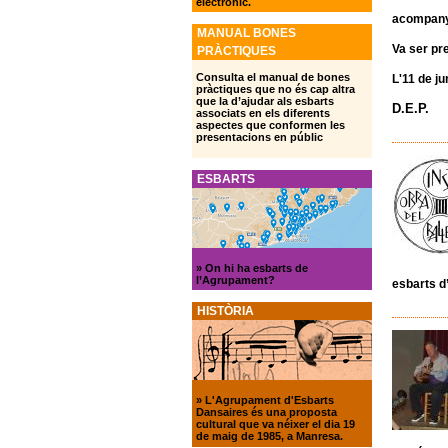
electrònic.
acompany
MANUAL BONES
Va ser pr
PRÀCTIQUES
Consulta el manual de bones
L'11 de j
pràctiques que no és cap altra
que la d’ajudar als esbarts
D.E.P.
associats en els diferents
aspectes que conformen les
presentacions en públic
ESBARTS
»
On hi ha esbarts de
l’Agrupament?
esbarts d’
HISTÒRIA
»
L'Agrupament d'Esbarts
Dansaires és una proposta
cultural que va néixer el dia 19
de maig de 1985, a Manresa.