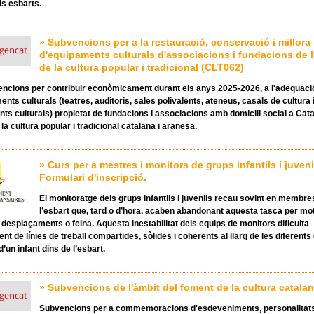
ls esbarts.
» Subvencions per a la restauració, conservació i millora
d'equipaments culturals d'associacions i fundacions de l
de la cultura popular i tradicional (CLT062)
ncions per contribuir econòmicament durant els anys 2025-2026, a l'adequaci
nts culturals (teatres, auditoris, sales polivalents, ateneus, casals de cultura i
ts culturals) propietat de fundacions i associacions amb domicili social a Cat
 la cultura popular i tradicional catalana i aranesa.
» Curs per a mestres i monitors de grups infantils i juveni
Formulari d'inscripció.
El monitoratge dels grups infantils i juvenils recau sovint en membre
l’esbart que, tard o d’hora, acaben abandonant aquesta tasca per mo
 desplaçaments o feina. Aquesta inestabilitat dels equips de monitors dificulta
ent de línies de treball compartides, sòlides i coherents al llarg de les diferent
’un infant dins de l’esbart.
» Subvencions de l'àmbit del foment de la cultura catala
Subvencions per a commemoracions d'esdeveniments, personalitat