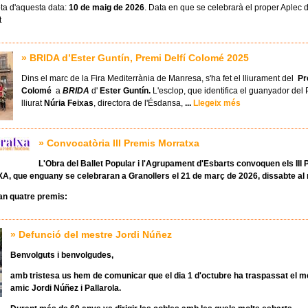
ta d'aquesta data:
10 de maig de 2026
. Data en que se celebrarà el proper Aplec d
t
» BRIDA d’Ester Guntín, Premi Delfí Colomé 2025
Dins el marc de la Fira Mediterrània de Manresa, s'ha fet el lliurament del
Pr
Colomé
a
BRIDA
d'
Ester Guntín.
L'esclop, que identifica el guanyador del P
lliurat
Núria Feixas
, directora de l'Ésdansa,
...
Llegeix més
» Convocatòria III Premis Morratxa
L'Obra del Ballet Popular i l'Agrupament d'Esbarts convoquen els
III
A,
que enguany se celebraran a Granollers el 21 de març de 2026, dissabte al 
an quatre premis:
» Defunció del mestre Jordi Núñez
Benvolguts i benvolgudes,
amb tristesa us hem de comunicar que el dia 1 d'octubre ha traspassat el me
amic Jordi Núñez i Pallarola.