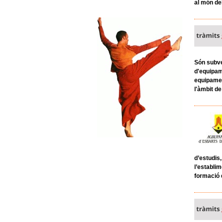
al món de
Són subve
d'equipame
equipamen
l'àmbit de
d’estudis,
l’establim
formació d