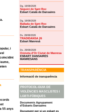
Dg, 16/08/2026
Seguici de Sant Roc
Esbart Català de Dansaires
ia.
Dg, 16/08/2026
Ballada de Sant Roc
Esbart Català de Dansaires
Dv, 28/08/2026
TRADIDANSA 26
Esbart Manresà
Popular
, i
Ds, 29/08/2026
val
Oreneta d'Or Ciutat de Manresa
ESBART DANSAIRES
 coincidint
MANRESANS
 Jaume
,
unien
TRANSPARÈNCIA
Informació de transparència
a
PROTOCOL-GUIA DE
VIOLÈNCIES MASCLISTES I
LGBTI-FÒBIQUES
records
Documents Agrupament
mat
d'Esbarts Dansaires
ma 55 anys
Document per si un esbart es