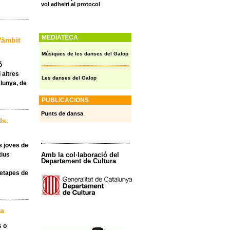
vol adheiri al protocol
MEDIATECA
'àmbit
Músiques de les danses del Galop
ó
 altres
Les danses del Galop
alunya, de
PUBLICACIONS
Punts de dansa
ls.
s joves de
Amb la col·laboració del
tius
Departament de Cultura
s etapes de
na
s o