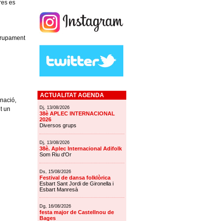
res es
Agrupament
ACTUALITAT AGENDA
inació,
Dj, 13/08/2026
t un
38è APLEC INTERNACIONAL
2026
Diversos grups
Dj, 13/08/2026
38è. Aplec Internacional Adifolk
Som Riu d'Or
Ds, 15/08/2026
Festival de dansa folklòrica
Esbart Sant Jordi de Gironella i
Esbart Manresà
Dg, 16/08/2026
festa major de Castellnou de
Bages