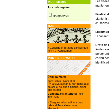
Les dades 
MULTIMÈDIA
mantenen 
Jota dels reguers
Finalitat 
tqAM5CjdXOs
Mantenir 
d'Esbarts 
DANSES
Legitimac
El consent
Drets de 
»
Consulta el llistat de danses que
Poden exerc
tenim a l'Agrupament
personant-
correu pos
PUNT INFORMATIU
identificad
Últim número:
agost 2026
- Núm. 383
De la teva mirada hi surt l'últim raig
de sol, el sol que s’amaga, el sol
que es pon
Consulta els anteriors:
Punt
informatiu
»
Estigues informat!!! Ara pots
rebre el Punt al teu correu
electrònic.