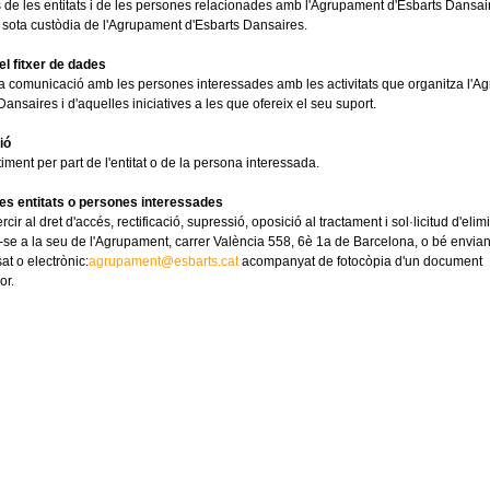
de les entitats i de les persones relacionades amb l'Agrupament d'Esbarts Dansai
sota custòdia de l'Agrupament d'Esbarts Dansaires.
del fitxer de dades
la comunicació amb les persones interessades amb les activitats que organitza l'
Dansaires i d'aquelles iniciatives a les que ofereix el seu suport.
ió
iment per part de l'entitat o de la persona interessada.
les entitats o persones interessades
ir al dret d'accés, rectificació, supressió, oposició al tractament i sol·licitud d'elim
se a la seu de l'Agrupament, carrer València 558, 6è 1a de Barcelona, o bé envian
at o electrònic:
agrupament@esbarts.cat
acompanyat de fotocòpia d'un document
or.