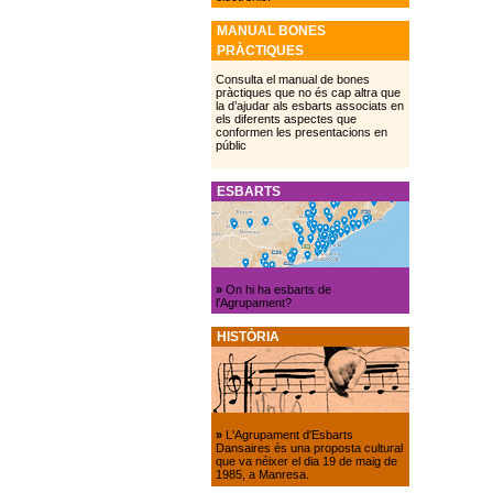
MANUAL BONES
PRÀCTIQUES
Consulta el manual de bones
pràctiques que no és cap altra que
la d’ajudar als esbarts associats en
els diferents aspectes que
conformen les presentacions en
públic
ESBARTS
»
On hi ha esbarts de
l’Agrupament?
HISTÒRIA
»
L'Agrupament d'Esbarts
Dansaires és una proposta cultural
que va néixer el dia 19 de maig de
1985, a Manresa.