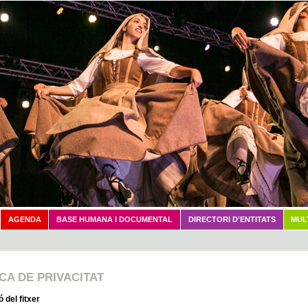
Vés al contingut
AGENDA
BASE HUMANA I DOCUMENTAL
DIRECTORI D'ENTITATS
MUL
ICA DE PRIVACITAT
 del fitxer