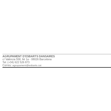
AGRUPAMENT D'ESBARTS DANSAIRES
c/ València 558, 6è 1a - 08026 Barcelona
Tel. (+34) 622 526 873
Correu:
agrupament@esbarts.cat