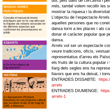
bot, pels balls de cercavila i pel
més, també volem recollir les s
MANUAL BONES
mostrar la riquesa i la diversita
PRÀCTIQUES
L’objectiu de l’espectacle Arrel
Consulta el manual de bones
pràctiques que no és cap altra que
aquelles persones que no conei
la d’ajudar als esbarts associats en
els diferents aspectes que
dansa torni a les places i als ca
conformen les presentacions en
públic
donar el caràcter popular que p
dansa.
ESBARTS
Arrels vol ser un espectacle co
veure tradicions, oficis, vestua
representatius d’arreu els Païso
els fruits de la cultura popular 
»
On hi ha esbarts de
llarg dels segles ens ha represe
l’Agrupament?
llavors que ens ha deixat, i tor
HISTÒRIA
ENTRADES DISSABTE:
https:
arrels
ENTRADES DIUMENGE:
https
arrels-1
»
L'Agrupament d'Esbarts
Dansaires és una proposta cultural
que va néixer el dia 19 de maig de
1985, a Manresa.