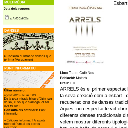
MULTIMÈDIA
Esbart
Jota dels reguers
tqAM5CjdXOs
DANSES
»
Consulta el llistat de danses que
tenim a l'Agrupament
PUNT INFORMATIU
Lloc:
Teatre Cafè Nou
Població:
Mataró
Preu:
10€
ARRELS és el primer espectacle
Últim número:
la seva creació com a esbart i d
agost 2026
- Núm. 383
De la teva mirada hi surt l'últim raig
recuperacions de danses tradici
de sol, el sol que s’amaga, el sol
que es pon
Aquest nou espectacle vol obrir
Consulta els anteriors:
Punt
informatiu
diferents danses tradicionals d’aq
»
Estigues informat!!! Ara pots
volem mostrar diferents tipologi
rebre el Punt al teu correu
electrònic.