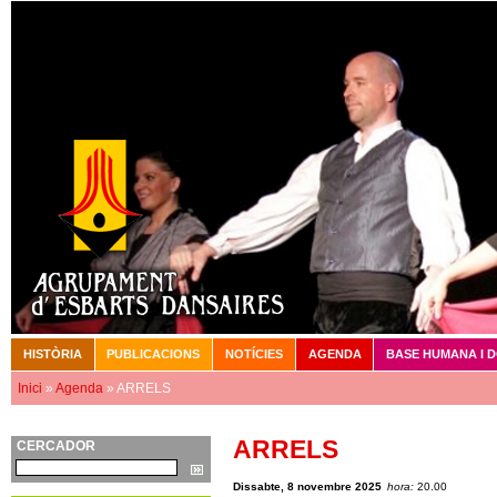
Vé
HISTÒRIA
PUBLICACIONS
NOTÍCIES
AGENDA
BASE HUMANA I 
Menú principal
Inici
»
Agenda
» ARRELS
Esteu aquí
ARRELS
CERCADOR
Cerca
Dissabte, 8 novembre 2025
hora:
20.00