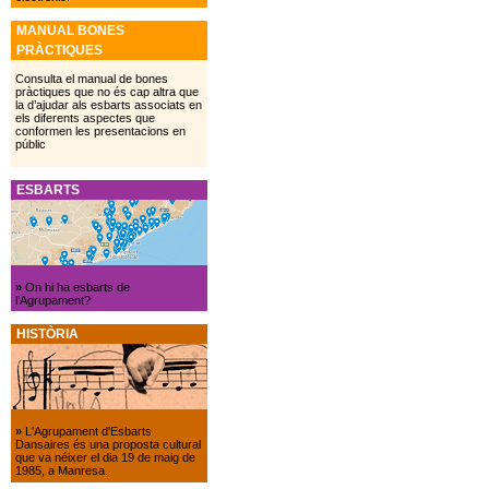
MANUAL BONES
PRÀCTIQUES
Consulta el manual de bones
pràctiques que no és cap altra que
la d’ajudar als esbarts associats en
els diferents aspectes que
conformen les presentacions en
públic
ESBARTS
»
On hi ha esbarts de
l’Agrupament?
HISTÒRIA
»
L'Agrupament d'Esbarts
Dansaires és una proposta cultural
que va néixer el dia 19 de maig de
1985, a Manresa.