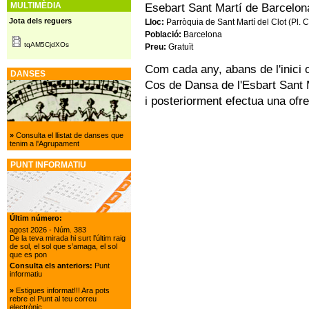
MULTIMÈDIA
Esebart Sant Martí de Barcelon
Jota dels reguers
Lloc:
Parròquia de Sant Martí del Clot (Pl
Població:
Barcelona
tqAM5CjdXOs
Preu:
Gratuït
Com cada any, abans de l'inici o
DANSES
Cos de Dansa de l'Esbart Sant M
i posteriorment efectua una ofre
»
Consulta el llistat de danses que
tenim a l'Agrupament
PUNT INFORMATIU
Últim número:
agost 2026
- Núm. 383
De la teva mirada hi surt l'últim raig
de sol, el sol que s’amaga, el sol
que es pon
Consulta els anteriors:
Punt
informatiu
»
Estigues informat!!! Ara pots
rebre el Punt al teu correu
electrònic.