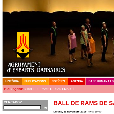
Vé
HISTÒRIA
PUBLICACIONS
NOTÍCIES
AGENDA
BASE HUMANA I 
Menú principal
Inici
»
Agenda
» BALL DE RAMS DE SANT MARTÍ
Esteu aquí
BALL DE RAMS DE S
CERCADOR
Cerca
Dilluns, 11 novembre 2019
hora:
19:00