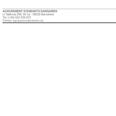
AGRUPAMENT D'ESBARTS DANSAIRES
c/ València 558, 6è 1a - 08026 Barcelona
Tel. (+34) 622 526 873
Correu:
agrupament@esbarts.cat