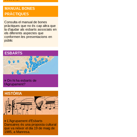
MANUAL BONES
PRÀCTIQUES
Consulta el manual de bones
pràctiques que no és cap altra que
la d’ajudar als esbarts associats en
els diferents aspectes que
conformen les presentacions en
públic
ESBARTS
»
On hi ha esbarts de
l’Agrupament?
HISTÒRIA
»
L'Agrupament d'Esbarts
Dansaires és una proposta cultural
que va néixer el dia 19 de maig de
1985, a Manresa.