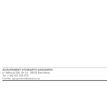
AGRUPAMENT D'ESBARTS DANSAIRES
c/ València 558, 6è 1a - 08026 Barcelona
Tel. (+34) 622 526 873
Correu:
agrupament@esbarts.cat