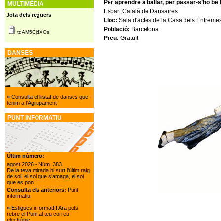
Per aprendre a ballar, per passar-s’ho bé b
MULTIMÈDIA
Esbart Català de Dansaires
Jota dels reguers
Lloc:
Sala d'actes de la Casa dels Entremes
Població:
Barcelona
tqAM5CjdXOs
Preu:
Gratuït
DANSES
»
Consulta el llistat de danses que
tenim a l'Agrupament
PUNT INFORMATIU
Últim número:
agost 2026
- Núm. 383
De la teva mirada hi surt l'últim raig
de sol, el sol que s’amaga, el sol
que es pon
Consulta els anteriors:
Punt
informatiu
»
Estigues informat!!! Ara pots
rebre el Punt al teu correu
electrònic.