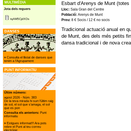
MULTIMÈDIA
Esbart d'Arenys de Munt (totes 
Jota dels reguers
Lloc:
Sala Gran del Centre
Població:
Arenys de Munt
tqAM5CjdXOs
Preu:
8 € Socis / 12 € no socis
Tradicional actuació anual en qu
DANSES
de Munt, des dels més petits fi
dansa tradicional i de nova crea
»
Consulta el llistat de danses que
tenim a l'Agrupament
PUNT INFORMATIU
Últim número:
agost 2026
- Núm. 383
De la teva mirada hi surt l'últim raig
de sol, el sol que s’amaga, el sol
que es pon
Consulta els anteriors:
Punt
informatiu
»
Estigues informat!!! Ara pots
rebre el Punt al teu correu
electrònic.