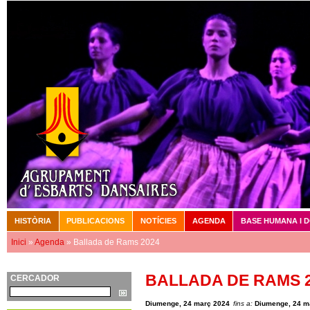
Vé
HISTÒRIA
PUBLICACIONS
NOTÍCIES
AGENDA
BASE HUMANA I 
Menú principal
Inici
»
Agenda
» Ballada de Rams 2024
Esteu aquí
BALLADA DE RAMS 
CERCADOR
Cerca
Diumenge, 24 març 2024
fins a:
Diumenge, 24 m