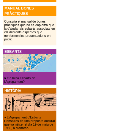
MANUAL BONES
PRÀCTIQUES
Consulta el manual de bones
pràctiques que no és cap altra que
la d’ajudar als esbarts associats en
els diferents aspectes que
conformen les presentacions en
públic
ESBARTS
»
On hi ha esbarts de
l’Agrupament?
HISTÒRIA
»
L'Agrupament d'Esbarts
Dansaires és una proposta cultural
que va néixer el dia 19 de maig de
1985, a Manresa.