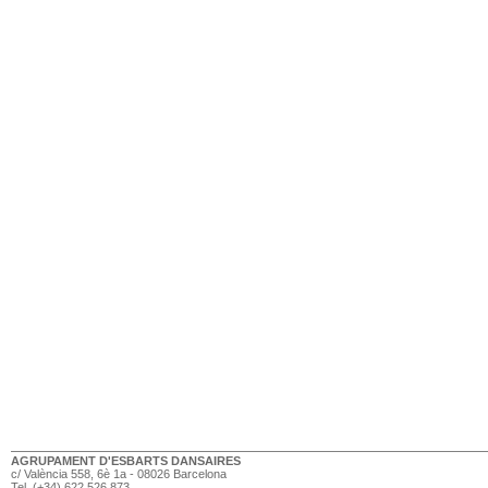
AGRUPAMENT D'ESBARTS DANSAIRES
c/ València 558, 6è 1a - 08026 Barcelona
Tel. (+34) 622 526 873