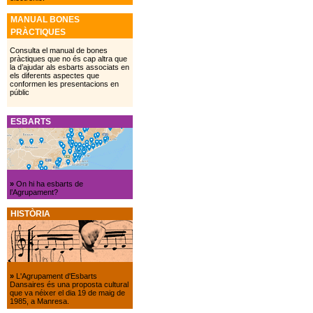
MANUAL BONES
PRÀCTIQUES
Consulta el manual de bones
pràctiques que no és cap altra que
la d’ajudar als esbarts associats en
els diferents aspectes que
conformen les presentacions en
públic
ESBARTS
»
On hi ha esbarts de
l’Agrupament?
HISTÒRIA
»
L'Agrupament d'Esbarts
Dansaires és una proposta cultural
que va néixer el dia 19 de maig de
1985, a Manresa.