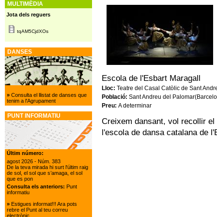
MULTIMÈDIA
Jota dels reguers
tqAM5CjdXOs
DANSES
Escola de l'Esbart Maragall
Lloc:
Teatre del Casal Catòlic de Sant Andr
»
Consulta el llistat de danses que
Població:
Sant Andreu del Palomar(Barcelon
tenim a l'Agrupament
Preu:
A determinar
PUNT INFORMATIU
Creixem dansant, vol recollir el 
l'escola de dansa catalana de l'
Últim número:
agost 2026
- Núm. 383
De la teva mirada hi surt l'últim raig
de sol, el sol que s’amaga, el sol
que es pon
Consulta els anteriors:
Punt
informatiu
»
Estigues informat!!! Ara pots
rebre el Punt al teu correu
electrònic.