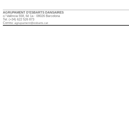
AGRUPAMENT D'ESBARTS DANSAIRES
c/ València 558, 6è 1a - 08026 Barcelona
Tel. (+34) 622 526 873
Correu:
agrupament@esbarts.cat