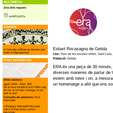
MULTIMÈDIA
Jota dels reguers
tqAM5CjdXOs
DANSES
Esbart Rocasagna de Gelida
»
Consulta el llistat de danses que
tenim a l'Agrupament
Lloc:
Parc de les escoles velles. Sant Lluís,
Població:
Gelida
PUNT INFORMATIU
ERA és una peça de 30 minuts, 
diverses maneres de parlar de l
estem amb totes i on, a mesura
Últim número:
un homenatge a allò que ens sos
agost 2026
- Núm. 383
De la teva mirada hi surt l'últim raig
de sol, el sol que s’amaga, el sol
que es pon
Consulta els anteriors:
Punt
informatiu
»
Estigues informat!!! Ara pots
rebre el Punt al teu correu
electrònic.