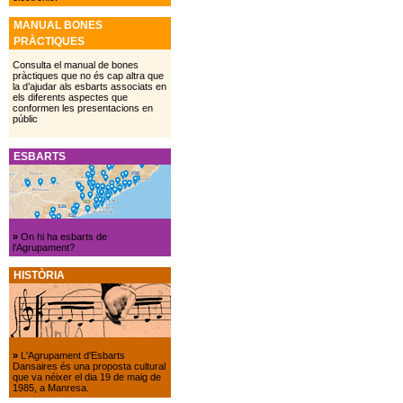
MANUAL BONES
PRÀCTIQUES
Consulta el manual de bones
pràctiques que no és cap altra que
la d’ajudar als esbarts associats en
els diferents aspectes que
conformen les presentacions en
públic
ESBARTS
»
On hi ha esbarts de
l’Agrupament?
HISTÒRIA
»
L'Agrupament d'Esbarts
Dansaires és una proposta cultural
que va néixer el dia 19 de maig de
1985, a Manresa.