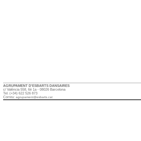
AGRUPAMENT D'ESBARTS DANSAIRES
c/ València 558, 6è 1a - 08026 Barcelona
Tel. (+34) 622 526 873
Correu:
agrupament@esbarts.cat