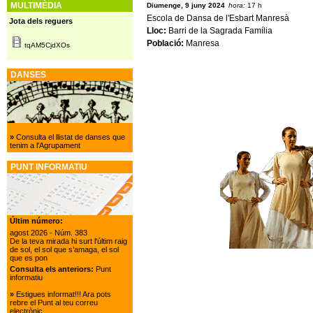
MULTIMÈDIA
Diumenge, 9 juny 2024
hora:
17 h
Escola de Dansa de l'Esbart Manresà
Jota dels reguers
Lloc:
Barri de la Sagrada Família
Població:
Manresa
tqAM5CjdXOs
DANSES
»
Consulta el llistat de danses que
tenim a l'Agrupament
PUNT INFORMATIU
Últim número:
agost 2026
- Núm. 383
De la teva mirada hi surt l'últim raig
de sol, el sol que s’amaga, el sol
que es pon
Consulta els anteriors:
Punt
informatiu
»
Estigues informat!!! Ara pots
rebre el Punt al teu correu
electrònic.