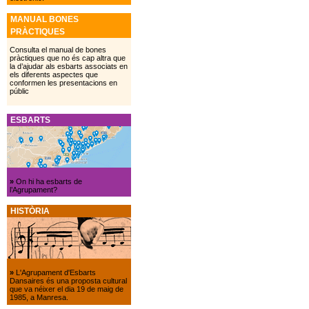
MANUAL BONES
PRÀCTIQUES
Consulta el manual de bones
pràctiques que no és cap altra que
la d’ajudar als esbarts associats en
els diferents aspectes que
conformen les presentacions en
públic
ESBARTS
»
On hi ha esbarts de
l’Agrupament?
HISTÒRIA
»
L'Agrupament d'Esbarts
Dansaires és una proposta cultural
que va néixer el dia 19 de maig de
1985, a Manresa.