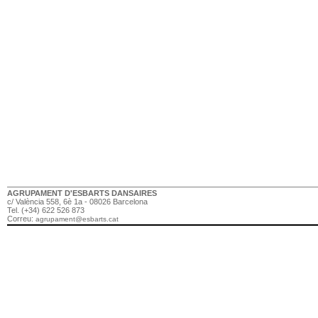
AGRUPAMENT D'ESBARTS DANSAIRES
c/ València 558, 6è 1a - 08026 Barcelona
Tel. (+34) 622 526 873
Correu:
agrupament@esbarts.cat