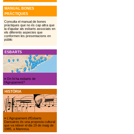
MANUAL BONES
PRÀCTIQUES
Consulta el manual de bones
pràctiques que no és cap altra que
la d’ajudar als esbarts associats en
els diferents aspectes que
conformen les presentacions en
públic
ESBARTS
»
On hi ha esbarts de
l’Agrupament?
HISTÒRIA
»
L'Agrupament d'Esbarts
Dansaires és una proposta cultural
que va néixer el dia 19 de maig de
1985, a Manresa.