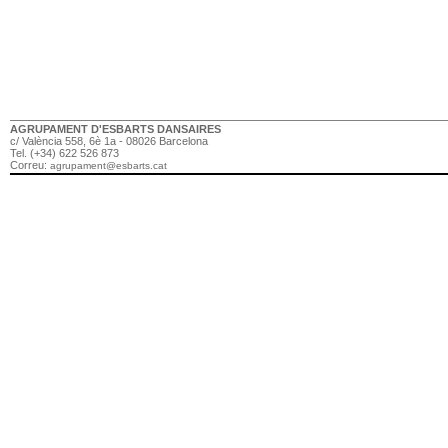
AGRUPAMENT D'ESBARTS DANSAIRES
c/ València 558, 6è 1a - 08026 Barcelona
Tel. (+34) 622 526 873
Correu:
agrupament@esbarts.cat