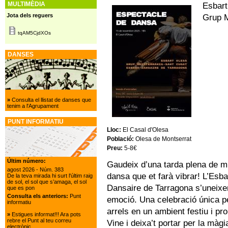
MULTIMÈDIA
Esbart
Jota dels reguers
Grup M
tqAM5CjdXOs
DANSES
»
Consulta el llistat de danses que
tenim a l'Agrupament
PUNT INFORMATIU
Lloc:
El Casal d'Olesa
Població:
Olesa de Montserrat
Preu:
5-8€
Últim número:
Gaudeix d’una tarda plena de m
agost 2026
- Núm. 383
dansa que et farà vibrar! L’Esba
De la teva mirada hi surt l'últim raig
de sol, el sol que s’amaga, el sol
Dansaire de Tarragona s’uneixen
que es pon
Consulta els anteriors:
Punt
emoció. Una celebració única pe
informatiu
arrels en un ambient festiu i pro
»
Estigues informat!!! Ara pots
rebre el Punt al teu correu
Vine i deixa’t portar per la màgi
electrònic.