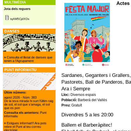
MULTIMÈDIA
Actes 
Jota dels reguers
tqAM5CjdXOs
DANSES
»
Consulta el llistat de danses que
tenim a l'Agrupament
PUNT INFORMATIU
Sardanes, Geganters i Grallers
Pastorets, Ball de Panderos, Ba
Ara i Sempre
Últim número:
Lloc:
Diversos espais
agost 2026
- Núm. 383
Població:
Barberà del Vallès
De la teva mirada hi surt l'últim raig
de sol, el sol que s’amaga, el sol
Preu:
Gratuït
que es pon
Consulta els anteriors:
Punt
Divendres 5 a les 20:00
informatiu
»
Estigues informat!!! Ara pots
Ballem el Barberàpitec!
rebre el Punt al teu correu
electrònic.