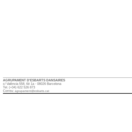
AGRUPAMENT D'ESBARTS DANSAIRES
c/ València 558, 6è 1a - 08026 Barcelona
Tel. (+34) 622 526 873
Correu:
agrupament@esbarts.cat