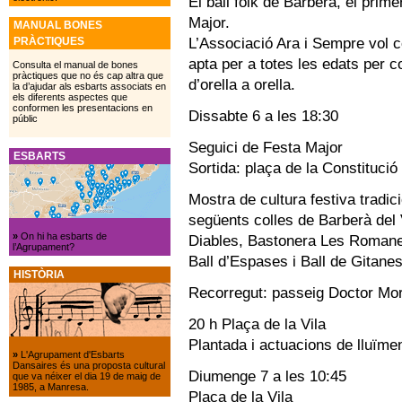
El ball folk de Barberà, el primer
Major.
MANUAL BONES
L’Associació Ara i Sempre vol c
PRÀCTIQUES
apta per a totes les edats per
Consulta el manual de bones
pràctiques que no és cap altra que
d’orella a orella.
la d’ajudar als esbarts associats en
els diferents aspectes que
conformen les presentacions en
Dissabte 6 a les 18:30
públic
Seguici de Festa Major
ESBARTS
Sortida: plaça de la Constitució
Mostra de cultura festiva tradic
següents colles de Barberà del 
»
On hi ha esbarts de
Diables, Bastonera Les Romanes
l’Agrupament?
Ball d’Espases i Ball de Gitanes
HISTÒRIA
Recorregut: passeig Doctor Mora
20 h Plaça de la Vila
Plantada i actuacions de lluïmen
»
L'Agrupament d'Esbarts
Dansaires és una proposta cultural
Diumenge 7 a les 10:45
que va néixer el dia 19 de maig de
1985, a Manresa.
Plaça de la Vila