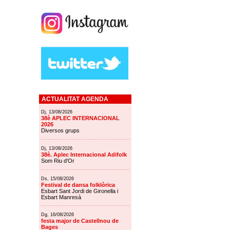
ACTUALITAT AGENDA
Dj, 13/08/2026
38è APLEC INTERNACIONAL
2026
Diversos grups
Dj, 13/08/2026
38è. Aplec Internacional Adifolk
Som Riu d'Or
Ds, 15/08/2026
Festival de dansa folklòrica
Esbart Sant Jordi de Gironella i
Esbart Manresà
Dg, 16/08/2026
festa major de Castellnou de
Bages