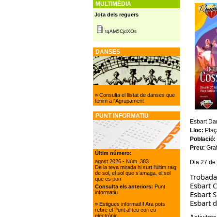
MULTIMÈDIA
Jota dels reguers
tqAM5CjdXOs
DANSES
»
Consulta el llistat de danses que
tenim a l'Agrupament
PUNT INFORMATIU
Esbart Da
Lloc:
Plaç
Població:
Preu:
Grat
Últim número:
agost 2026
- Núm. 383
Dia 27 de 
De la teva mirada hi surt l'últim raig
de sol, el sol que s’amaga, el sol
Trobada
que es pon
Esbart 
Consulta els anteriors:
Punt
Esbart S
informatiu
Esbart 
»
Estigues informat!!! Ara pots
rebre el Punt al teu correu
electrònic.