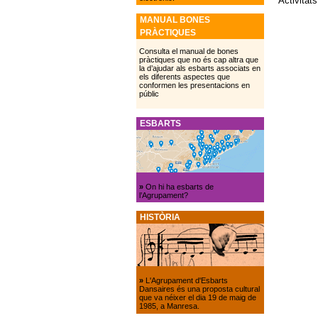
Activitats
MANUAL BONES
PRÀCTIQUES
Consulta el manual de bones
pràctiques que no és cap altra que
la d’ajudar als esbarts associats en
els diferents aspectes que
conformen les presentacions en
públic
ESBARTS
»
On hi ha esbarts de
l’Agrupament?
HISTÒRIA
»
L'Agrupament d'Esbarts
Dansaires és una proposta cultural
que va néixer el dia 19 de maig de
1985, a Manresa.