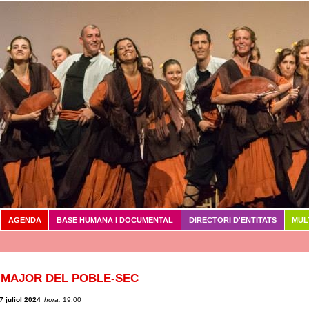
Vés al contingut
AGENDA
BASE HUMANA I DOCUMENTAL
DIRECTORI D'ENTITATS
MUL
 MAJOR DEL POBLE-SEC
7 juliol 2024
hora:
19:00