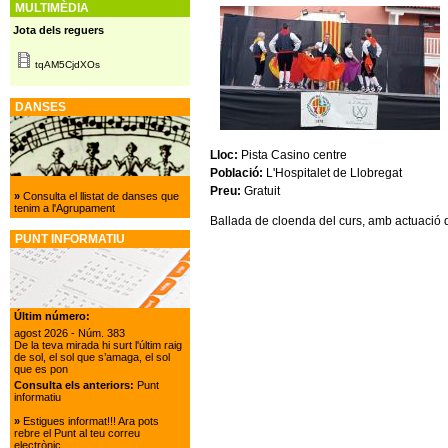
MULTIMÈDIA
Jota dels reguers
tqAM5CjdXOs
DANSES
Lloc:
Pista Casino centre
Població:
L'Hospitalet de Llobregat
Preu:
Gratuit
»
Consulta el llistat de danses que
tenim a l'Agrupament
Ballada de cloenda del curs, amb actuació d
PUNT INFORMATIU
Últim número:
agost 2026
- Núm. 383
De la teva mirada hi surt l'últim raig
de sol, el sol que s’amaga, el sol
que es pon
Consulta els anteriors:
Punt
informatiu
»
Estigues informat!!! Ara pots
rebre el Punt al teu correu
electrònic.