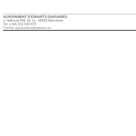
AGRUPAMENT D'ESBARTS DANSAIRES
c/ València 558, 6è 1a - 08026 Barcelona
Tel. (+34) 622 526 873
Correu:
agrupament@esbarts.cat