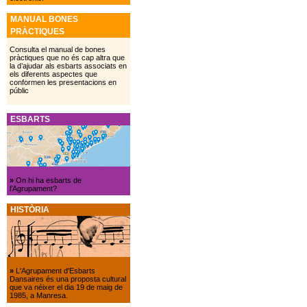
MANUAL BONES
PRÀCTIQUES
Consulta el manual de bones
pràctiques que no és cap altra que
la d’ajudar als esbarts associats en
els diferents aspectes que
conformen les presentacions en
públic
ESBARTS
»
On hi ha esbarts de
l’Agrupament?
HISTÒRIA
»
L'Agrupament d'Esbarts
Dansaires és una proposta cultural
que va néixer el dia 19 de maig de
1985, a Manresa.