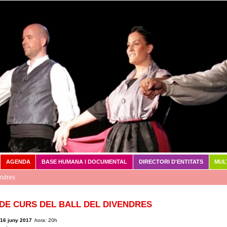
Vés al contingut
AGENDA
BASE HUMANA I DOCUMENTAL
DIRECTORI D'ENTITATS
MUL
endres
 DE CURS DEL BALL DEL DIVENDRES
 16 juny 2017
hora:
20h