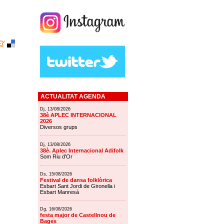
ACTUALITAT AGENDA
Dj, 13/08/2026
38è APLEC INTERNACIONAL
2026
Diversos grups
Dj, 13/08/2026
38è. Aplec Internacional Adifolk
Som Riu d'Or
Ds, 15/08/2026
Festival de dansa folklòrica
Esbart Sant Jordi de Gironella i
Esbart Manresà
Dg, 16/08/2026
festa major de Castellnou de
Bages