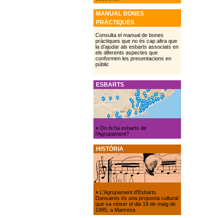
MANUAL BONES
PRÀCTIQUES
Consulta el manual de bones
pràctiques que no és cap altra que
la d’ajudar als esbarts associats en
els diferents aspectes que
conformen les presentacions en
públic
ESBARTS
»
On hi ha esbarts de
l’Agrupament?
HISTÒRIA
»
L'Agrupament d'Esbarts
Dansaires és una proposta cultural
que va néixer el dia 19 de maig de
1985, a Manresa.