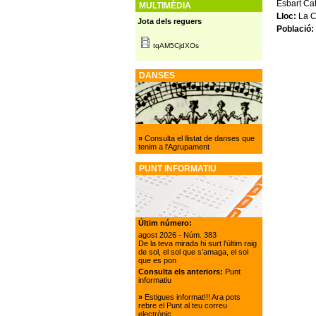
Esbart Ca
MULTIMÈDIA
Lloc:
La C
Jota dels reguers
Població:
tqAM5CjdXOs
DANSES
»
Consulta el llistat de danses que
tenim a l'Agrupament
PUNT INFORMATIU
Últim número:
agost 2026
- Núm. 383
De la teva mirada hi surt l'últim raig
de sol, el sol que s’amaga, el sol
que es pon
Consulta els anteriors:
Punt
informatiu
»
Estigues informat!!! Ara pots
rebre el Punt al teu correu
electrònic.