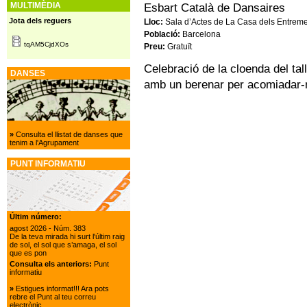
MULTIMÈDIA
Esbart Català de Dansaires
Jota dels reguers
Lloc:
Sala d’Actes de La Casa dels Entrem
Població:
Barcelona
tqAM5CjdXOs
Preu:
Gratuït
Celebració de la cloenda del tal
DANSES
amb un berenar per acomiadar-n
»
Consulta el llistat de danses que
tenim a l'Agrupament
PUNT INFORMATIU
Últim número:
agost 2026
- Núm. 383
De la teva mirada hi surt l'últim raig
de sol, el sol que s’amaga, el sol
que es pon
Consulta els anteriors:
Punt
informatiu
»
Estigues informat!!! Ara pots
rebre el Punt al teu correu
electrònic.