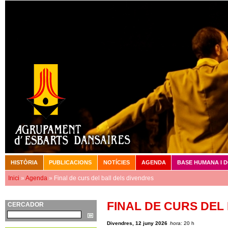
Vé
HISTÒRIA
PUBLICACIONS
NOTÍCIES
AGENDA
BASE HUMANA I 
Menú principal
Inici
»
Agenda
» Final de curs del ball dels divendres
Esteu aquí
FINAL DE CURS DEL
CERCADOR
Cerca
Divendres, 12 juny 2026
hora:
20 h