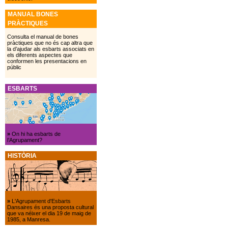
MANUAL BONES
PRÀCTIQUES
Consulta el manual de bones
pràctiques que no és cap altra que
la d’ajudar als esbarts associats en
els diferents aspectes que
conformen les presentacions en
públic
ESBARTS
»
On hi ha esbarts de
l’Agrupament?
HISTÒRIA
»
L'Agrupament d'Esbarts
Dansaires és una proposta cultural
que va néixer el dia 19 de maig de
1985, a Manresa.