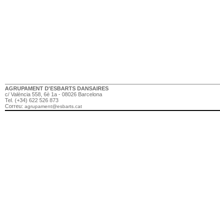
AGRUPAMENT D'ESBARTS DANSAIRES
c/ València 558, 6è 1a - 08026 Barcelona
Tel. (+34) 622 526 873
Correu:
agrupament@esbarts.cat