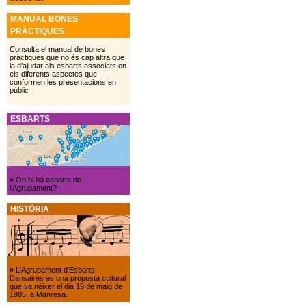
MANUAL BONES
PRÀCTIQUES
Consulta el manual de bones
pràctiques que no és cap altra que
la d’ajudar als esbarts associats en
els diferents aspectes que
conformen les presentacions en
públic
ESBARTS
»
On hi ha esbarts de
l’Agrupament?
HISTÒRIA
»
L'Agrupament d'Esbarts
Dansaires és una proposta cultural
que va néixer el dia 19 de maig de
1985, a Manresa.