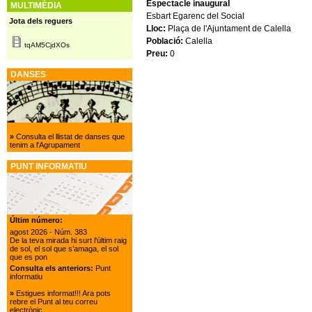
Espectacle inaugural
MULTIMÈDIA
Esbart Egarenc del Social
Jota dels reguers
Lloc:
Plaça de l'Ajuntament de Calella
Població:
Calella
tqAM5CjdXOs
Preu:
0
DANSES
»
Consulta el llistat de danses que
tenim a l'Agrupament
PUNT INFORMATIU
Últim número:
agost 2026
- Núm. 383
De la teva mirada hi surt l'últim raig
de sol, el sol que s’amaga, el sol
que es pon
Consulta els anteriors:
Punt
informatiu
»
Estigues informat!!! Ara pots
rebre el Punt al teu correu
electrònic.