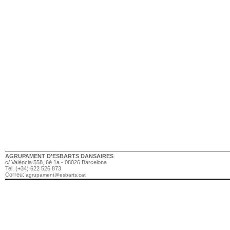
AGRUPAMENT D'ESBARTS DANSAIRES
c/ València 558, 6è 1a - 08026 Barcelona
Tel. (+34) 622 526 873
Correu:
agrupament@esbarts.cat