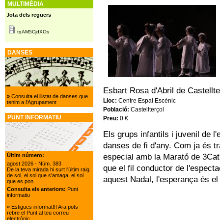
MULTIMÈDIA
Jota dels reguers
tqAM5CjdXOs
DANSES
Esbart Rosa d'Abril de Castellte
»
Consulta el llistat de danses que
Lloc:
Centre Espai Escènic
tenim a l'Agrupament
Població:
Castellterçol
PUNT INFORMATIU
Preu:
0 €
Els grups infantils i juvenil de l'
danses de fi d'any. Com ja és tr
especial amb la Marató de 3Cat
Últim número:
agost 2026
- Núm. 383
que el fil conductor de l'especta
De la teva mirada hi surt l'últim raig
de sol, el sol que s’amaga, el sol
aquest Nadal, l'esperança és el 
que es pon
Consulta els anteriors:
Punt
informatiu
»
Estigues informat!!! Ara pots
rebre el Punt al teu correu
electrònic.