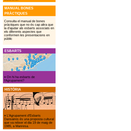
MANUAL BONES
PRÀCTIQUES
Consulta el manual de bones
pràctiques que no és cap altra que
la d’ajudar als esbarts associats en
els diferents aspectes que
conformen les presentacions en
públic
ESBARTS
»
On hi ha esbarts de
l’Agrupament?
HISTÒRIA
»
L'Agrupament d'Esbarts
Dansaires és una proposta cultural
que va néixer el dia 19 de maig de
1985, a Manresa.