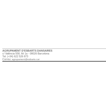
AGRUPAMENT D'ESBARTS DANSAIRES
c/ València 558, 6è 1a - 08026 Barcelona
Tel. (+34) 622 526 873
Correu:
agrupament@esbarts.cat