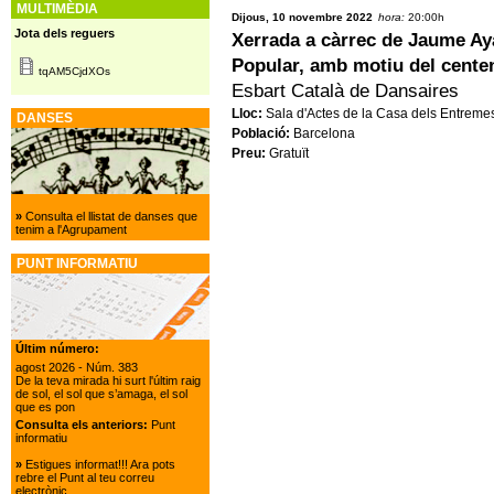
MULTIMÈDIA
Dijous, 10 novembre 2022
hora:
20:00h
Jota dels reguers
Xerrada a càrrec de Jaume Ay
Popular, amb motiu del centena
tqAM5CjdXOs
Esbart Català de Dansaires
Lloc:
Sala d'Actes de la Casa dels Entreme
DANSES
Població:
Barcelona
Preu:
Gratuït
»
Consulta el llistat de danses que
tenim a l'Agrupament
PUNT INFORMATIU
Últim número:
agost 2026
- Núm. 383
De la teva mirada hi surt l'últim raig
de sol, el sol que s’amaga, el sol
que es pon
Consulta els anteriors:
Punt
informatiu
»
Estigues informat!!! Ara pots
rebre el Punt al teu correu
electrònic.