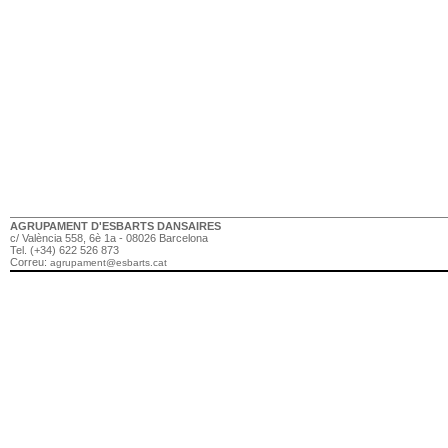
AGRUPAMENT D'ESBARTS DANSAIRES
c/ València 558, 6è 1a - 08026 Barcelona
Tel. (+34) 622 526 873
Correu:
agrupament@esbarts.cat