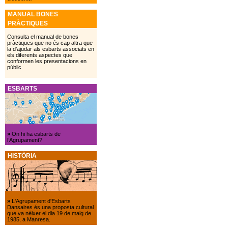
MANUAL BONES
PRÀCTIQUES
Consulta el manual de bones
pràctiques que no és cap altra que
la d’ajudar als esbarts associats en
els diferents aspectes que
conformen les presentacions en
públic
ESBARTS
»
On hi ha esbarts de
l’Agrupament?
HISTÒRIA
»
L'Agrupament d'Esbarts
Dansaires és una proposta cultural
que va néixer el dia 19 de maig de
1985, a Manresa.