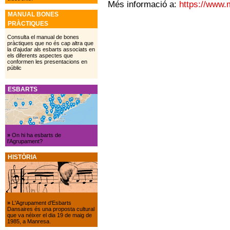
Més informació a:
https://www.
MANUAL BONES
PRÀCTIQUES
Consulta el manual de bones
pràctiques que no és cap altra que
la d’ajudar als esbarts associats en
els diferents aspectes que
conformen les presentacions en
públic
ESBARTS
»
On hi ha esbarts de
l’Agrupament?
HISTÒRIA
»
L'Agrupament d'Esbarts
Dansaires és una proposta cultural
que va néixer el dia 19 de maig de
1985, a Manresa.