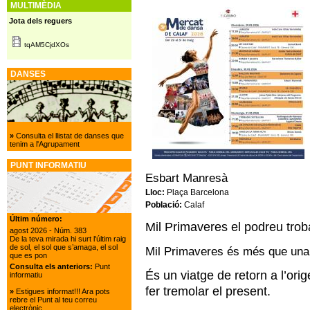
MULTIMÈDIA
Jota dels reguers
tqAM5CjdXOs
DANSES
»
Consulta el llistat de danses que
tenim a l'Agrupament
PUNT INFORMATIU
Esbart Manresà
Lloc:
Plaça Barcelona
Població:
Calaf
Últim número:
Mil Primaveres el podreu trob
agost 2026
- Núm. 383
De la teva mirada hi surt l'últim raig
de sol, el sol que s’amaga, el sol
Mil Primaveres és més que una
que es pon
Consulta els anteriors:
Punt
És un viatge de retorn a l’ori
informatiu
fer tremolar el present.
»
Estigues informat!!! Ara pots
rebre el Punt al teu correu
electrònic.