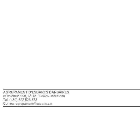
AGRUPAMENT D'ESBARTS DANSAIRES
c/ València 558, 6è 1a - 08026 Barcelona
Tel. (+34) 622 526 873
Correu:
agrupament@esbarts.cat