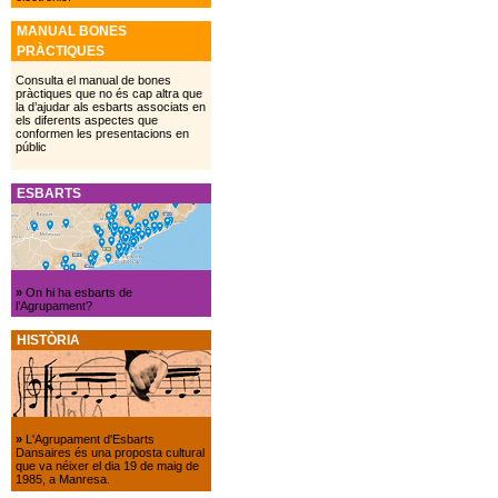
MANUAL BONES
PRÀCTIQUES
Consulta el manual de bones
pràctiques que no és cap altra que
la d’ajudar als esbarts associats en
els diferents aspectes que
conformen les presentacions en
públic
ESBARTS
»
On hi ha esbarts de
l’Agrupament?
HISTÒRIA
»
L'Agrupament d'Esbarts
Dansaires és una proposta cultural
que va néixer el dia 19 de maig de
1985, a Manresa.