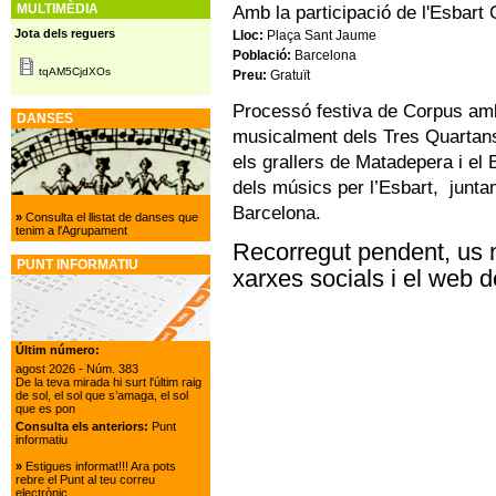
MULTIMÈDIA
Amb la participació de l'Esbart
Jota dels reguers
Lloc:
Plaça Sant Jaume
Població:
Barcelona
tqAM5CjdXOs
Preu:
Gratuït
Processó festiva de Corpus am
DANSES
musicalment dels Tres Quartans 
els grallers de Matadepera i el
dels músics per l’Esbart, junta
Barcelona.
»
Consulta el llistat de danses que
tenim a l'Agrupament
Recorregut pendent, us 
PUNT INFORMATIU
xarxes socials i el web d
Últim número:
agost 2026
- Núm. 383
De la teva mirada hi surt l'últim raig
de sol, el sol que s’amaga, el sol
que es pon
Consulta els anteriors:
Punt
informatiu
»
Estigues informat!!! Ara pots
rebre el Punt al teu correu
electrònic.