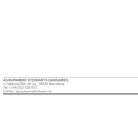
AGRUPAMENT D'ESBARTS DANSAIRES
c/ València 558, 6è 1a - 08026 Barcelona
Tel. (+34) 622 526 873
Correu:
agrupament@esbarts.cat