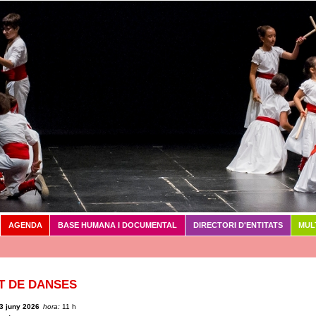
Vés al contingut
AGENDA
BASE HUMANA I DOCUMENTAL
DIRECTORI D'ENTITATS
MUL
T DE DANSES
3 juny 2026
hora:
11 h