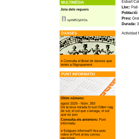
Esbart Ca
MULTIMÈDIA
Lloc:
Pati
Jota dels reguers
Població:
Preu:
Grat
tqAM5CjdXOs
Durada:
3
Actividad 
DANSES
»
Consulta el llistat de danses que
tenim a l'Agrupament
PUNT INFORMATIU
Últim número:
agost 2026
- Núm. 383
De la teva mirada hi surt l'últim raig
de sol, el sol que s’amaga, el sol
que es pon
Consulta els anteriors:
Punt
informatiu
»
Estigues informat!!! Ara pots
rebre el Punt al teu correu
electrònic.