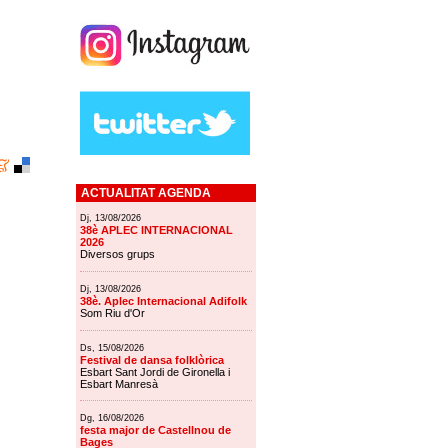
ACTUALITAT AGENDA
Dj, 13/08/2026
38è APLEC INTERNACIONAL
2026
Diversos grups
Dj, 13/08/2026
38è. Aplec Internacional Adifolk
Som Riu d'Or
Ds, 15/08/2026
Festival de dansa folklòrica
Esbart Sant Jordi de Gironella i
Esbart Manresà
Dg, 16/08/2026
festa major de Castellnou de
Bages