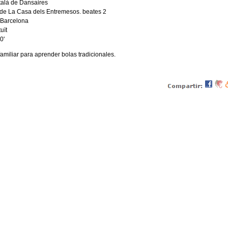
talà de Dansaires
 de La Casa dels Entremesos. beates 2
Barcelona
uït
0'
familiar para aprender bolas tradicionales.