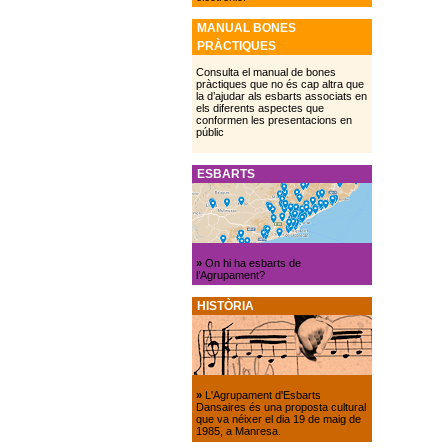
MANUAL BONES
PRÀCTIQUES
Consulta el manual de bones
pràctiques que no és cap altra que
la d’ajudar als esbarts associats en
els diferents aspectes que
conformen les presentacions en
públic
ESBARTS
»
On hi ha esbarts de
l’Agrupament?
HISTÒRIA
»
L'Agrupament d'Esbarts
Dansaires és una proposta cultural
que va néixer el dia 19 de maig de
1985, a Manresa.