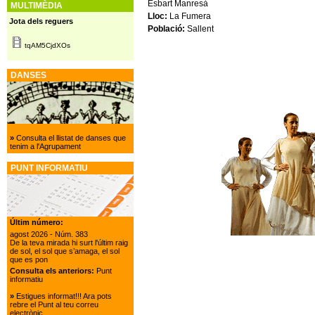
Esbart Manresà
MULTIMÈDIA
Lloc:
La Fumera
Jota dels reguers
Població:
Sallent
tqAM5CjdXOs
DANSES
»
Consulta el llistat de danses que
tenim a l'Agrupament
PUNT INFORMATIU
Últim número:
agost 2026
- Núm. 383
De la teva mirada hi surt l'últim raig
de sol, el sol que s’amaga, el sol
que es pon
Consulta els anteriors:
Punt
informatiu
»
Estigues informat!!! Ara pots
rebre el Punt al teu correu
electrònic.