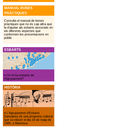
MANUAL BONES
PRÀCTIQUES
Consulta el manual de bones
pràctiques que no és cap altra que
la d’ajudar als esbarts associats en
els diferents aspectes que
conformen les presentacions en
públic
ESBARTS
»
On hi ha esbarts de
l’Agrupament?
HISTÒRIA
»
L'Agrupament d'Esbarts
Dansaires és una proposta cultural
que va néixer el dia 19 de maig de
1985, a Manresa.