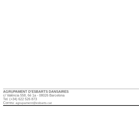
AGRUPAMENT D'ESBARTS DANSAIRES
c/ València 558, 6è 1a - 08026 Barcelona
Tel. (+34) 622 526 873
Correu:
agrupament@esbarts.cat