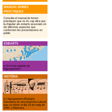
MANUAL BONES
PRÀCTIQUES
Consulta el manual de bones
pràctiques que no és cap altra que
la d’ajudar als esbarts associats en
els diferents aspectes que
conformen les presentacions en
públic
ESBARTS
»
On hi ha esbarts de
l’Agrupament?
HISTÒRIA
»
L'Agrupament d'Esbarts
Dansaires és una proposta cultural
que va néixer el dia 19 de maig de
1985, a Manresa.