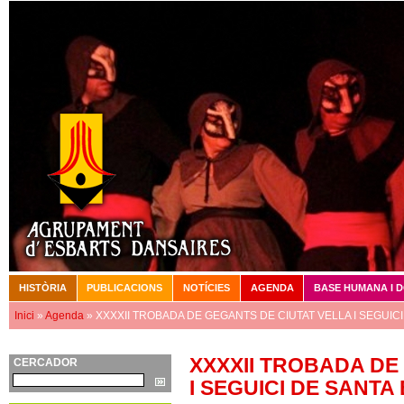
Vé
HISTÒRIA
PUBLICACIONS
NOTÍCIES
AGENDA
BASE HUMANA I 
Menú principal
Inici
»
Agenda
» XXXXII TROBADA DE GEGANTS DE CIUTAT VELLA I SEGUICI
Esteu aquí
XXXXII TROBADA DE
CERCADOR
Cerca
I SEGUICI DE SANTA