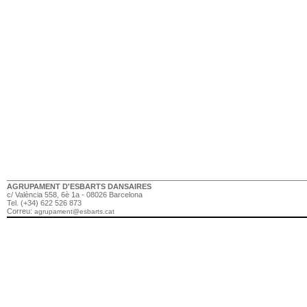
AGRUPAMENT D'ESBARTS DANSAIRES
c/ València 558, 6è 1a - 08026 Barcelona
Tel. (+34) 622 526 873
Correu:
agrupament@esbarts.cat