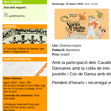
MULTIMÈDIA
Diumenge, 15 febrer 2026
hora:
11:00
Jota dels reguers
tqAM5CjdXOs
DANSES
Lloc:
Diversos espais
»
Consulta el llistat de danses que
Població:
Barcelona
tenim a l'Agrupament
Preu:
Gratuït
PUNT INFORMATIU
Amb la participació dels Cavall
Dansaires amb la cobla de tres q
juvenils i Cos de Dansa amb els
Últim número:
Pendent d’horaris i recorregut of
agost 2026
- Núm. 383
De la teva mirada hi surt l'últim raig
de sol, el sol que s’amaga, el sol
que es pon
Consulta els anteriors:
Punt
informatiu
»
Estigues informat!!! Ara pots
rebre el Punt al teu correu
electrònic.