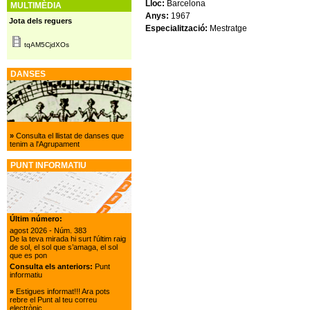
Lloc:
Barcelona
MULTIMÈDIA
Anys:
1967
Jota dels reguers
Especialització:
Mestratge
tqAM5CjdXOs
DANSES
»
Consulta el llistat de danses que
tenim a l'Agrupament
PUNT INFORMATIU
Últim número:
agost 2026
- Núm. 383
De la teva mirada hi surt l'últim raig
de sol, el sol que s’amaga, el sol
que es pon
Consulta els anteriors:
Punt
informatiu
»
Estigues informat!!! Ara pots
rebre el Punt al teu correu
electrònic.