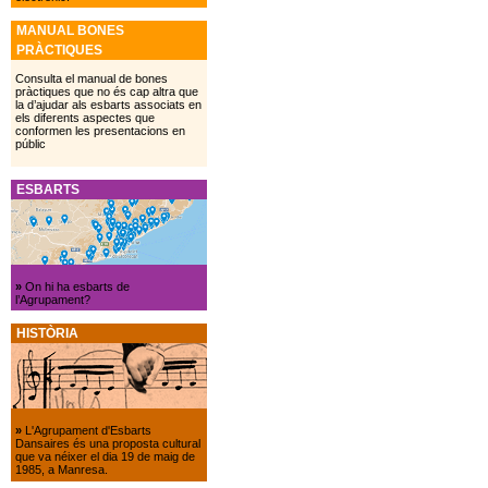
MANUAL BONES
PRÀCTIQUES
Consulta el manual de bones
pràctiques que no és cap altra que
la d’ajudar als esbarts associats en
els diferents aspectes que
conformen les presentacions en
públic
ESBARTS
»
On hi ha esbarts de
l’Agrupament?
HISTÒRIA
»
L'Agrupament d'Esbarts
Dansaires és una proposta cultural
que va néixer el dia 19 de maig de
1985, a Manresa.