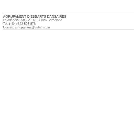
AGRUPAMENT D'ESBARTS DANSAIRES
c/ València 558, 6è 1a - 08026 Barcelona
Tel. (+34) 622 526 873
Correu:
agrupament@esbarts.cat