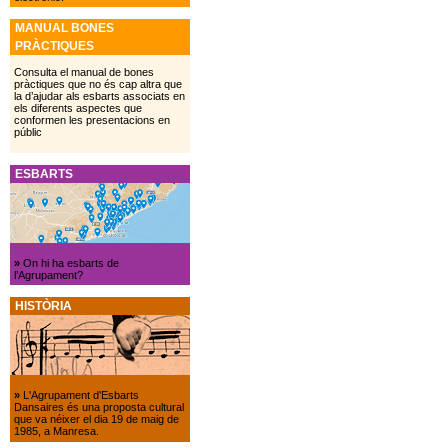
MANUAL BONES
PRÀCTIQUES
Consulta el manual de bones
pràctiques que no és cap altra que
la d’ajudar als esbarts associats en
els diferents aspectes que
conformen les presentacions en
públic
ESBARTS
»
On hi ha esbarts de
l’Agrupament?
HISTÒRIA
»
L'Agrupament d'Esbarts
Dansaires és una proposta cultural
que va néixer el dia 19 de maig de
1985, a Manresa.