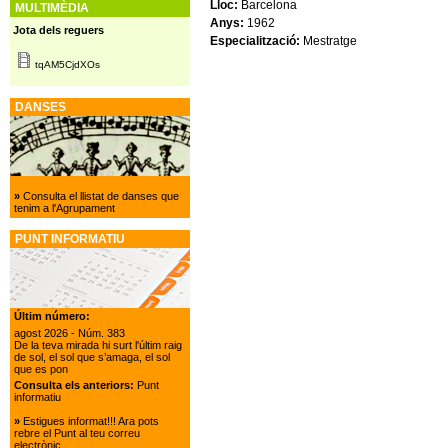
Lloc:
Barcelona
MULTIMÈDIA
Anys:
1962
Jota dels reguers
Especialització:
Mestratge
tqAM5CjdXOs
DANSES
»
Consulta el llistat de danses que
tenim a l'Agrupament
PUNT INFORMATIU
Últim número:
agost 2026
- Núm. 383
De la teva mirada hi surt l'últim raig
de sol, el sol que s’amaga, el sol
que es pon
Consulta els anteriors:
Punt
informatiu
»
Estigues informat!!! Ara pots
rebre el Punt al teu correu
electrònic.