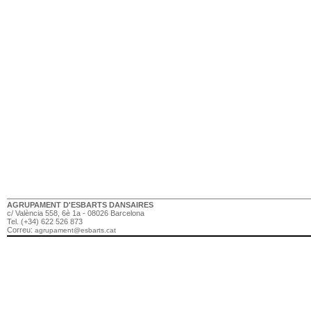
AGRUPAMENT D'ESBARTS DANSAIRES
c/ València 558, 6è 1a - 08026 Barcelona
Tel. (+34) 622 526 873
Correu:
agrupament@esbarts.cat