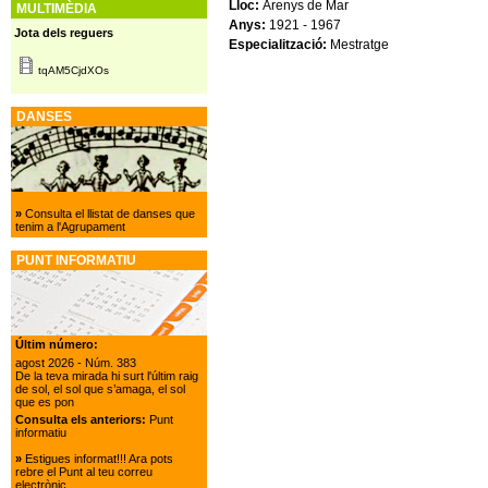
Lloc:
Arenys de Mar
MULTIMÈDIA
Anys:
1921 - 1967
Jota dels reguers
Especialització:
Mestratge
tqAM5CjdXOs
DANSES
»
Consulta el llistat de danses que
tenim a l'Agrupament
PUNT INFORMATIU
Últim número:
agost 2026
- Núm. 383
De la teva mirada hi surt l'últim raig
de sol, el sol que s’amaga, el sol
que es pon
Consulta els anteriors:
Punt
informatiu
»
Estigues informat!!! Ara pots
rebre el Punt al teu correu
electrònic.