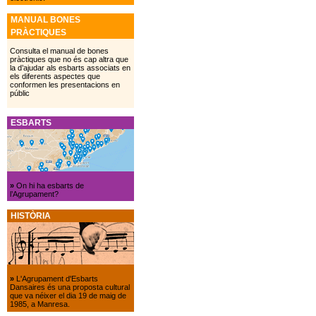
MANUAL BONES
PRÀCTIQUES
Consulta el manual de bones
pràctiques que no és cap altra que
la d’ajudar als esbarts associats en
els diferents aspectes que
conformen les presentacions en
públic
ESBARTS
»
On hi ha esbarts de
l’Agrupament?
HISTÒRIA
»
L'Agrupament d'Esbarts
Dansaires és una proposta cultural
que va néixer el dia 19 de maig de
1985, a Manresa.