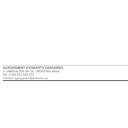
AGRUPAMENT D'ESBARTS DANSAIRES
c/ València 558, 6è 1a - 08026 Barcelona
Tel. (+34) 622 526 873
Correu:
agrupament@esbarts.cat