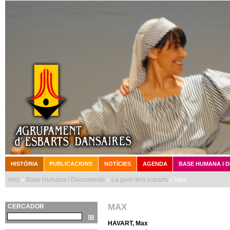
Vé
HISTÒRIA
PUBLICACIONS
NOTÍCIES
AGENDA
BASE HUMANA I 
Menú principal
Inici
»
Base Humana i Documental
»
La gent dels esbarts
» Max
Esteu aquí
MAX
CERCADOR
Cerca
HAVART, Max