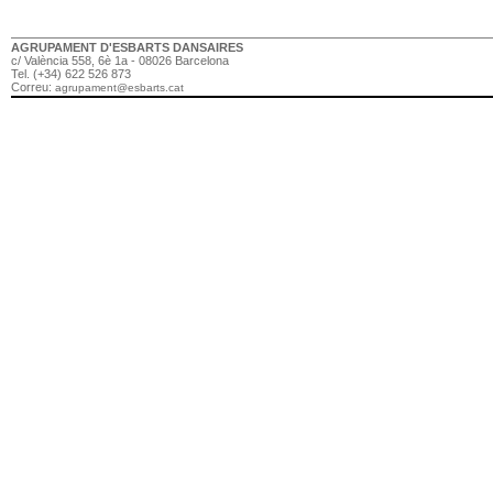
AGRUPAMENT D'ESBARTS DANSAIRES
c/ València 558, 6è 1a - 08026 Barcelona
Tel. (+34) 622 526 873
Correu:
agrupament@esbarts.cat