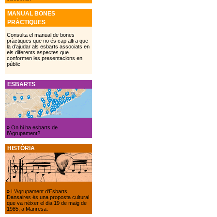
MANUAL BONES
PRÀCTIQUES
Consulta el manual de bones
pràctiques que no és cap altra que
la d’ajudar als esbarts associats en
els diferents aspectes que
conformen les presentacions en
públic
ESBARTS
»
On hi ha esbarts de
l’Agrupament?
HISTÒRIA
»
L'Agrupament d'Esbarts
Dansaires és una proposta cultural
que va néixer el dia 19 de maig de
1985, a Manresa.