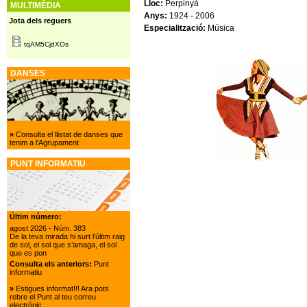
Lloc:
Perpinyà
MULTIMÈDIA
Anys:
1924 - 2006
Jota dels reguers
Especialització:
Música
tqAM5CjdXOs
DANSES
»
Consulta el llistat de danses que
tenim a l'Agrupament
PUNT INFORMATIU
Últim número:
agost 2026
- Núm. 383
De la teva mirada hi surt l'últim raig
de sol, el sol que s’amaga, el sol
que es pon
Consulta els anteriors:
Punt
informatiu
»
Estigues informat!!! Ara pots
rebre el Punt al teu correu
electrònic.