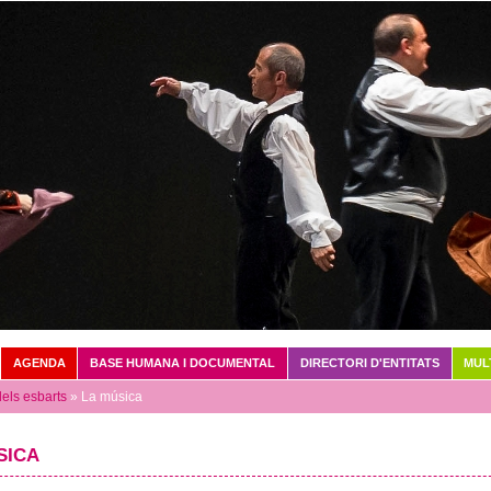
Vés al contingut
AGENDA
BASE HUMANA I DOCUMENTAL
DIRECTORI D'ENTITATS
MUL
dels esbarts
» La música
SICA