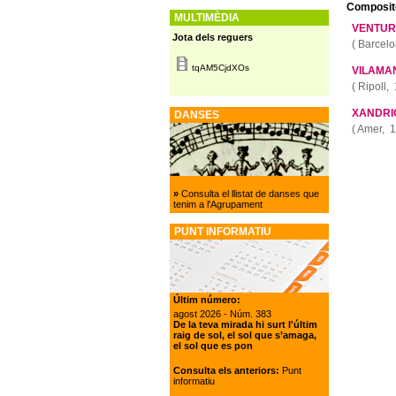
Composito
MULTIMÈDIA
VENTUR
Jota dels reguers
(
Barcelo
tqAM5CjdXOs
VILAMA
(
Ripoll,
XANDRI
DANSES
(
Amer,
1
Pàgine
»
Consulta el llistat de danses que
tenim a l'Agrupament
PUNT INFORMATIU
Últim número:
agost 2026
- Núm. 383
De la teva mirada hi surt l'últim
raig de sol, el sol que s’amaga,
el sol que es pon
Consulta els anteriors:
Punt
informatiu