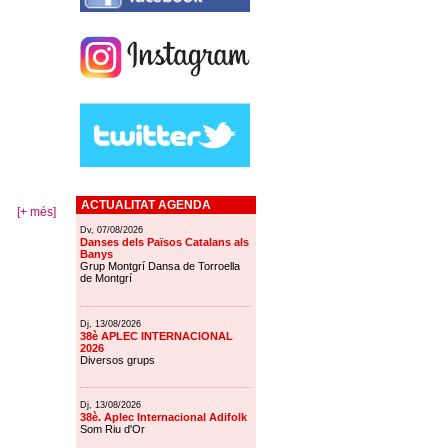
ACTUALITAT AGENDA
[+ més]
Dv, 07/08/2026
Danses dels Països Catalans als
Banys
Grup Montgrí Dansa de Torroella
de Montgrí
Dj, 13/08/2026
38è APLEC INTERNACIONAL
2026
Diversos grups
Dj, 13/08/2026
38è. Aplec Internacional Adifolk
Som Riu d'Or