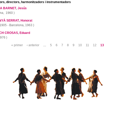
rs, directors, harmonitzadors i instrumentadors
A BARNET
,
Jesús
na,
1960 )
NYÀ SERRAT
,
Honorat
1905 - Barcelona, 1963 )
CH CROSAS
,
Eduard
976 )
« primer
‹ anterior
…
5
6
7
8
9
10
11
12
13
s