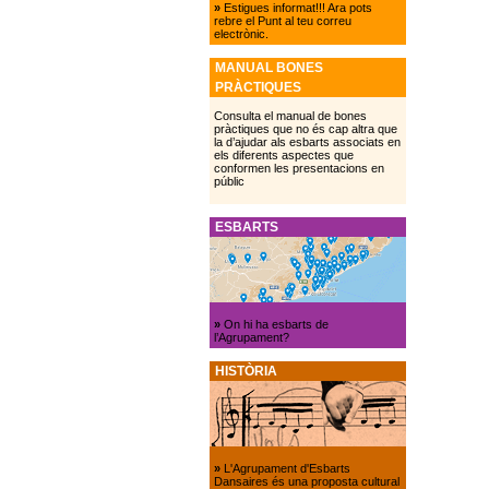
»
Estigues informat!!! Ara pots
rebre el Punt al teu correu
electrònic.
MANUAL BONES
PRÀCTIQUES
Consulta el manual de bones
pràctiques que no és cap altra que
la d’ajudar als esbarts associats en
els diferents aspectes que
conformen les presentacions en
públic
ESBARTS
»
On hi ha esbarts de
l’Agrupament?
HISTÒRIA
»
L'Agrupament d'Esbarts
Dansaires és una proposta cultural