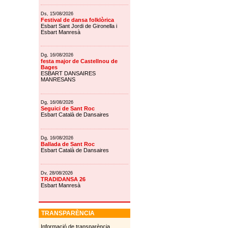
Ds, 15/08/2026
Festival de dansa folklòrica
Esbart Sant Jordi de Gironella i
Esbart Manresà
Dg, 16/08/2026
festa major de Castellnou de
Bages
ESBART DANSAIRES
MANRESANS
Dg, 16/08/2026
Seguici de Sant Roc
Esbart Català de Dansaires
Dg, 16/08/2026
Ballada de Sant Roc
Esbart Català de Dansaires
Dv, 28/08/2026
TRADIDANSA 26
Esbart Manresà
TRANSPARÈNCIA
Informació de transparència