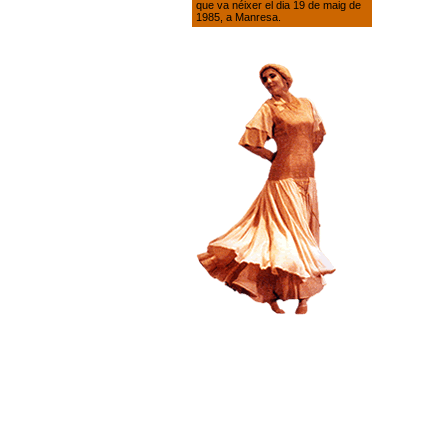
que va néixer el dia 19 de maig de
1985, a Manresa.