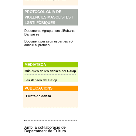
PROTOCOL-GUIA DE
VIOLÈNCIES MASCLISTES I
LGBTI-FÒBIQUES
Documents Agrupament d'Esbarts
Dansaires
Document per si un esbart es vol
adheiri al protocol
MEDIATECA
Músiques de les danses del Galop
Les danses del Galop
PUBLICACIONS
Punts de dansa
Amb la col·laboració del
Departament de Cultura