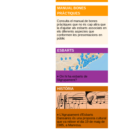
MANUAL BONES
PRÀCTIQUES
Consulta el manual de bones
pràctiques que no és cap altra que
la d’ajudar als esbarts associats en
els diferents aspectes que
conformen les presentacions en
públic
ESBARTS
»
On hi ha esbarts de
l’Agrupament?
HISTÒRIA
»
L'Agrupament d'Esbarts
Dansaires és una proposta cultural
que va néixer el dia 19 de maig de
1985, a Manresa.