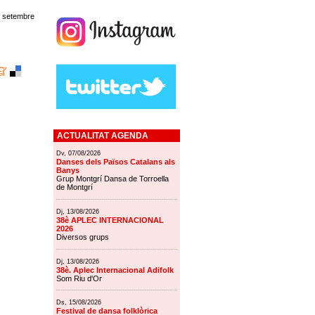
e setembre
ACTUALITAT AGENDA
Dv, 07/08/2026
Danses dels Països Catalans als
Banys
Grup Montgrí Dansa de Torroella
de Montgrí
Dj, 13/08/2026
38è APLEC INTERNACIONAL
2026
Diversos grups
Dj, 13/08/2026
38è. Aplec Internacional Adifolk
Som Riu d'Or
Ds, 15/08/2026
Festival de dansa folklòrica