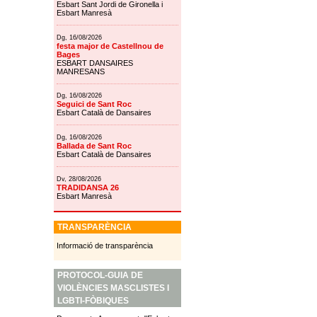
Esbart Sant Jordi de Gironella i
Esbart Manresà
Dg, 16/08/2026
festa major de Castellnou de
Bages
ESBART DANSAIRES
MANRESANS
Dg, 16/08/2026
Seguici de Sant Roc
Esbart Català de Dansaires
Dg, 16/08/2026
Ballada de Sant Roc
Esbart Català de Dansaires
Dv, 28/08/2026
TRADIDANSA 26
Esbart Manresà
TRANSPARÈNCIA
Informació de transparència
PROTOCOL-GUIA DE
VIOLÈNCIES MASCLISTES I
LGBTI-FÒBIQUES