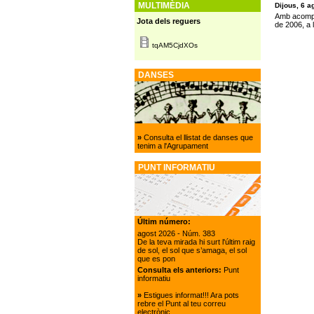
MULTIMÈDIA
Dijous, 6 a
Amb acompa
Jota dels reguers
de 2006, a 
tqAM5CjdXOs
DANSES
»
Consulta el llistat de danses que
tenim a l'Agrupament
PUNT INFORMATIU
Últim número:
agost 2026
- Núm. 383
De la teva mirada hi surt l'últim raig
de sol, el sol que s’amaga, el sol
que es pon
Consulta els anteriors:
Punt
informatiu
»
Estigues informat!!! Ara pots
rebre el Punt al teu correu
electrònic.