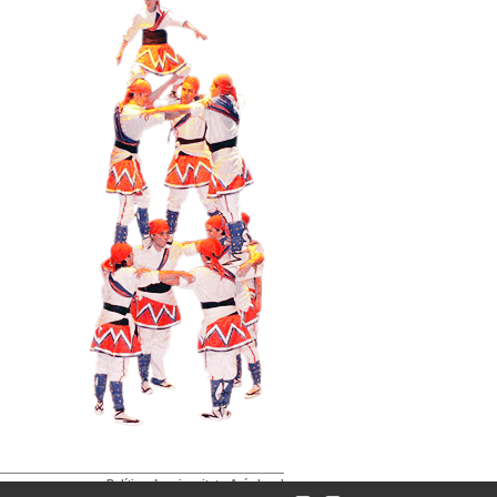
·
Política de privacitat
Avís legal
·
·
·
Mapa del web
Intranet
Crèdits