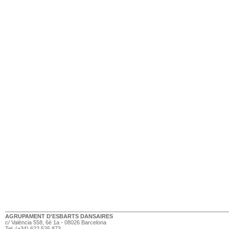
AGRUPAMENT D'ESBARTS DANSAIRES
c/ València 558, 6è 1a - 08026 Barcelona
Tel. (+34) 622 526 873