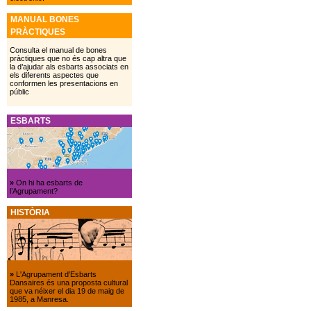
MANUAL BONES
PRÀCTIQUES
Consulta el manual de bones
pràctiques que no és cap altra que
la d’ajudar als esbarts associats en
els diferents aspectes que
conformen les presentacions en
públic
ESBARTS
»
On hi ha esbarts de
l’Agrupament?
HISTÒRIA
»
L'Agrupament d'Esbarts
Dansaires és una proposta cultural
que va néixer el dia 19 de maig de
1985, a Manresa.