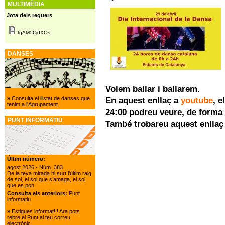
MULTIMÈDIA
Jota dels reguers
tqAM5CjdXOs
DANSES
Volem ballar i ballarem.
»
Consulta el llistat de danses que
En aquest enllaç a
youtube
, e
tenim a l'Agrupament
24:00 podreu veure, de forma c
PUNT INFORMATIU
També trobareu aquest enllaç
Últim número:
agost 2026
- Núm. 383
De la teva mirada hi surt l'últim raig
de sol, el sol que s’amaga, el sol
que es pon
Consulta els anteriors:
Punt
informatiu
»
Estigues informat!!! Ara pots
rebre el Punt al teu correu
electrònic.