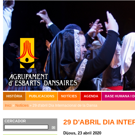
Vé
HISTÒRIA
PUBLICACIONS
NOTÍCIES
AGENDA
BASE HUMANA I 
Menú principal
Inici
»
Notícies
» 29 d'abril Dia Internacional de la Dansa
Esteu aquí
29 D'ABRIL DIA IN
CERCADOR
Cerca
Dijous, 23 abril 2020