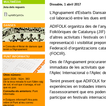
MULTIMÈDIA
Dissabte, 1 abril 2017
Jota dels reguers
L'Agrupament d'Esbarts Dansai
tqAM5CjdXOs
col·laboració entre les dues enti
DANSES
ADIFOLK organitza des de l’any
Folklòriques de Catalunya (JIF) 
d’altres activitats i festivals on
representació i visibilitat prep
»
Consulta el llistat de danses que
Federació d’organitzacions cat
tenim a l'Agrupament
(FOCIR).
PUNT INFORMATIU
Des de l'Agrupament procurarem
immadiata de les activitats qu
l'Aplec Internacional o l'Aplec d
Últim número:
agost 2026
- Núm. 383
Tenint present que ADIFOLK for
De la teva mirada hi surt l'últim raig
de sol, el sol que s’amaga, el sol
experiències en trobades intern
que es pon
l'assessorament que ens poden 
Consulta els anteriors:
Punt
informatiu
participar en festivals internaci
»
Estigues informat!!! Ara pots
rebre el Punt al teu correu
electrònic.