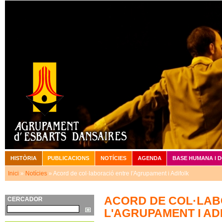
Vé
HISTÒRIA
PUBLICACIONS
NOTÍCIES
AGENDA
BASE HUMANA I 
Menú principal
Inici
»
Notícies
» Acord de col·laboració entre l'Agrupament i Adifolk
Esteu aquí
ACORD DE COL·LAB
CERCADOR
Cerca
L'AGRUPAMENT I AD