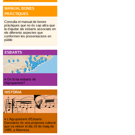
MANUAL BONES
PRÀCTIQUES
Consulta el manual de bones
pràctiques que no és cap altra que
la d’ajudar als esbarts associats en
els diferents aspectes que
conformen les presentacions en
públic
ESBARTS
»
On hi ha esbarts de
l’Agrupament?
HISTÒRIA
»
L'Agrupament d'Esbarts
Dansaires és una proposta cultural
que va néixer el dia 19 de maig de
1985, a Manresa.