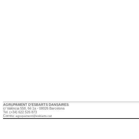
AGRUPAMENT D'ESBARTS DANSAIRES
c/ València 558, 6è 1a - 08026 Barcelona
Tel. (+34) 622 526 873
Correu:
agrupament@esbarts.cat