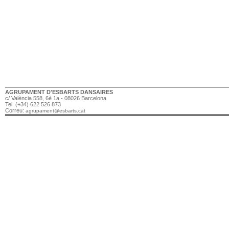
AGRUPAMENT D'ESBARTS DANSAIRES
c/ València 558, 6è 1a - 08026 Barcelona
Tel. (+34) 622 526 873
Correu:
agrupament@esbarts.cat