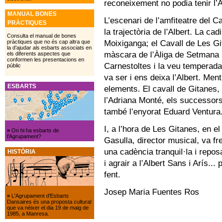
reconeixement no podia tenir l’A
MANUAL BONES
L’escenari de l’amfiteatre del 
PRÀCTIQUES
la trajectòria de l’Albert. La cad
Consulta el manual de bones
Moixiganga; el Cavall de Les Git
pràctiques que no és cap altra que
la d’ajudar als esbarts associats en
màscara de l’Àliga de Setmana 
els diferents aspectes que
conformen les presentacions en
Carnestoltes i la veu temperada
públic
va ser i ens deixa l’Albert. Men
ESBARTS
elements. El cavall de Gitanes, e
l’Adriana Monté, els successors
també l’enyorat Eduard Ventura
I, a l’hora de Les Gitanes, en e
»
On hi ha esbarts de
l’Agrupament?
Gasulla, director musical, va fr
una cadència tranquil·la i repos
HISTÒRIA
i agrair a l’Albert Sans i Arís.
fent.
Josep Maria Fuentes Ros
»
L'Agrupament d'Esbarts
Dansaires és una proposta cultural
que va néixer el dia 19 de maig de
1985, a Manresa.