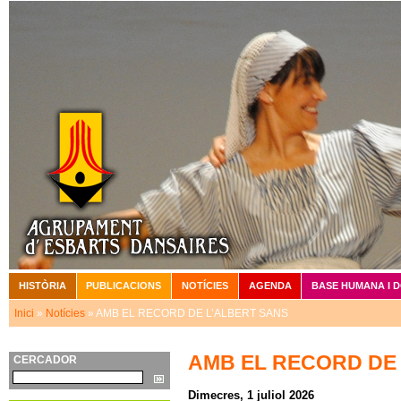
Vé
HISTÒRIA
PUBLICACIONS
NOTÍCIES
AGENDA
BASE HUMANA I 
Menú principal
Inici
»
Notícies
» AMB EL RECORD DE L’ALBERT SANS
Esteu aquí
AMB EL RECORD DE
CERCADOR
Cerca
Dimecres, 1 juliol 2026