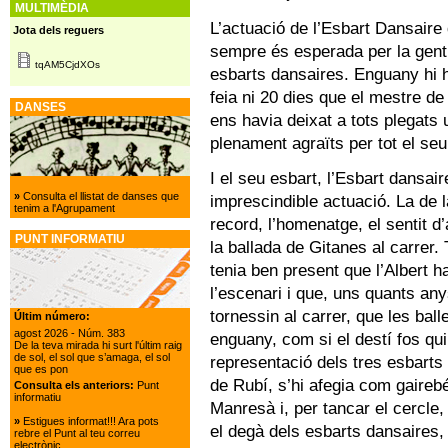
MULTIMÈDIA
L’actuació de l’Esbart Dansaire 
Jota dels reguers
sempre és esperada per la gent 
tqAM5CjdXOs
esbarts dansaires. Enguany hi h
feia ni 20 dies que el mestre de 
DANSES
ens havia deixat a tots plegats 
plenament agraïts per tot el seu 
I el seu esbart, l’Esbart dansair
»
Consulta el llistat de danses que
imprescindible actuació. La de l
tenim a l'Agrupament
record, l’homenatge, el sentit 
PUNT INFORMATIU
la ballada de Gitanes al carrer. 
tenia ben present que l’Albert h
l’escenari i que, uns quants any
tornessin al carrer, que les ball
Últim número:
agost 2026
- Núm. 383
enguany, com si el destí fos qui
De la teva mirada hi surt l'últim raig
de sol, el sol que s’amaga, el sol
representació dels tres esbarts c
que es pon
de Rubí, s’hi afegia com gairebé
Consulta els anteriors:
Punt
informatiu
Manresà i, per tancar el cercle
»
Estigues informat!!! Ara pots
el degà dels esbarts dansaires, a
rebre el Punt al teu correu
electrònic.