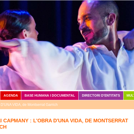
Vés al contingut
AGENDA
BASE HUMANA I DOCUMENTAL
DIRECTORI D'ENTITATS
MUL
'UNA VIDA, de Montserrat Garrich
I CAPMANY : L'OBRA D'UNA VIDA, DE MONTSERRAT
CH