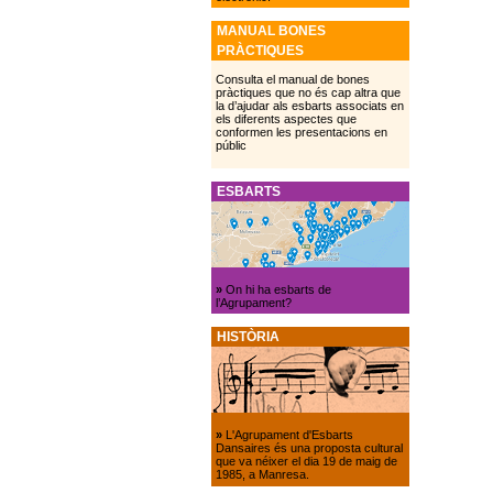
MANUAL BONES
PRÀCTIQUES
Consulta el manual de bones
pràctiques que no és cap altra que
la d’ajudar als esbarts associats en
els diferents aspectes que
conformen les presentacions en
públic
ESBARTS
»
On hi ha esbarts de
l’Agrupament?
HISTÒRIA
»
L'Agrupament d'Esbarts
Dansaires és una proposta cultural
que va néixer el dia 19 de maig de
1985, a Manresa.