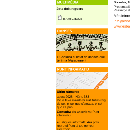
MULTIMÈDIA
Dissabte, 8
Presentació
Jota dels reguers
Passatge de
Més inform
tqAM5CjdXOs
info@esba
www.esbar
DANSES
»
Consulta el llistat de danses que
tenim a l'Agrupament
PUNT INFORMATIU
Últim número:
agost 2026
- Núm. 383
De la teva mirada hi surt l'últim raig
de sol, el sol que s’amaga, el sol
que es pon
Consulta els anteriors:
Punt
informatiu
»
Estigues informat!!! Ara pots
rebre el Punt al teu correu
electrònic.