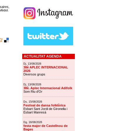
saires,
 Mèdol.
ACTUALITAT AGENDA
Dj, 13/08/2026
38è APLEC INTERNACIONAL
2026
Diversos grups
Dj, 13/08/2026
38è. Aplec Internacional Adifolk
Som Riu d'Or
Ds, 15/08/2026
Festival de dansa folklòrica
Esbart Sant Jordi de Gironella i
Esbart Manresà
Dg, 16/08/2026
festa major de Castellnou de
Bages