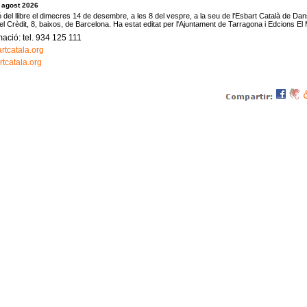
 agost 2026
 del llibre el dimecres 14 de desembre, a les 8 del vespre, a la seu de l'Esbart Català de Dan
l Crèdit, 8, baixos, de Barcelona. Ha estat editat per l'Ajuntament de Tarragona i Edcions El
ació: tel. 934 125 111
rtcatala.org
tcatala.org