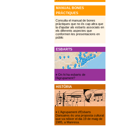
MANUAL BONES
PRÀCTIQUES
Consulta el manual de bones
pràctiques que no és cap altra que
la d’ajudar als esbarts associats en
els diferents aspectes que
conformen les presentacions en
públic
ESBARTS
»
On hi ha esbarts de
l’Agrupament?
HISTÒRIA
»
L'Agrupament d'Esbarts
Dansaires és una proposta cultural
que va néixer el dia 19 de maig de
1985, a Manresa.