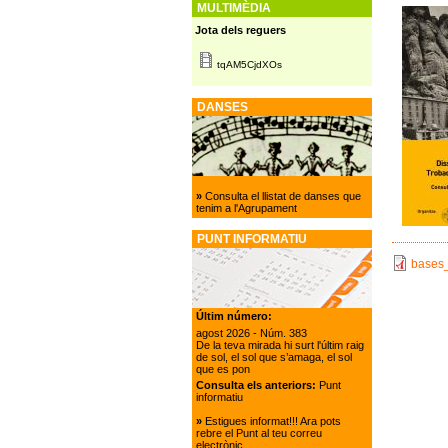
MULTIMÈDIA
Jota dels reguers
tqAM5CjdXOs
DANSES
»
Consulta el llistat de danses que
tenim a l'Agrupament
PUNT INFORMATIU
bases_
Últim número:
agost 2026
- Núm. 383
De la teva mirada hi surt l'últim raig
de sol, el sol que s’amaga, el sol
que es pon
Consulta els anteriors:
Punt
informatiu
»
Estigues informat!!! Ara pots
rebre el Punt al teu correu
electrònic.