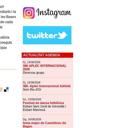
 un
esbarts i la
 les Bases
 de cada
de
atòria
coneguts
cipar
ACTUALITAT AGENDA
Dj, 13/08/2026
38è APLEC INTERNACIONAL
2026
Diversos grups
Dj, 13/08/2026
38è. Aplec Internacional Adifolk
Som Riu d'Or
Ds, 15/08/2026
Festival de dansa folklòrica
Esbart Sant Jordi de Gironella i
Esbart Manresà
Dg, 16/08/2026
festa major de Castellnou de
Bages