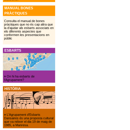
MANUAL BONES
PRÀCTIQUES
Consulta el manual de bones
pràctiques que no és cap altra que
la d’ajudar als esbarts associats en
els diferents aspectes que
conformen les presentacions en
públic
ESBARTS
»
On hi ha esbarts de
l’Agrupament?
HISTÒRIA
»
L'Agrupament d'Esbarts
Dansaires és una proposta cultural
que va néixer el dia 19 de maig de
1985, a Manresa.