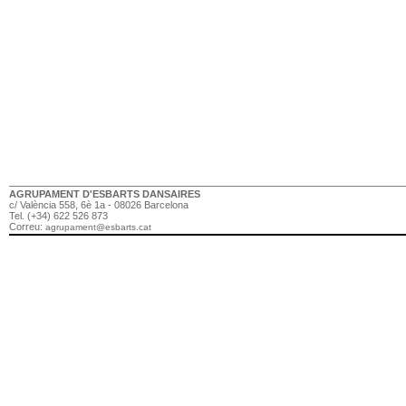
AGRUPAMENT D'ESBARTS DANSAIRES
c/ València 558, 6è 1a - 08026 Barcelona
Tel. (+34) 622 526 873
Correu:
agrupament@esbarts.cat