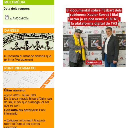
MULTIMÈDIA
Jota dels reguers
tqAM5CjdXOs
DANSES
»
Consulta el llistat de danses que
tenim a l'Agrupament
PUNT INFORMATIU
Últim número:
agost 2026
- Núm. 383
De la teva mirada hi surt l'últim raig
de sol, el sol que s’amaga, el sol
que es pon
Consulta els anteriors:
Punt
informatiu
»
Estigues informat!!! Ara pots
rebre el Punt al teu correu
electrònic.