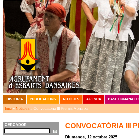
Vé
HISTÒRIA
PUBLICACIONS
NOTÍCIES
AGENDA
BASE HUMANA I 
Menú principal
Inici
»
Notícies
» Convocatòria III Premis Morratxa
Esteu aquí
CONVOCATÒRIA III 
CERCADOR
Cerca
Diumenge, 12 octubre 2025