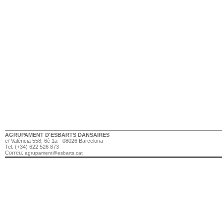
AGRUPAMENT D'ESBARTS DANSAIRES
c/ València 558, 6è 1a - 08026 Barcelona
Tel. (+34) 622 526 873
Correu:
agrupament@esbarts.cat