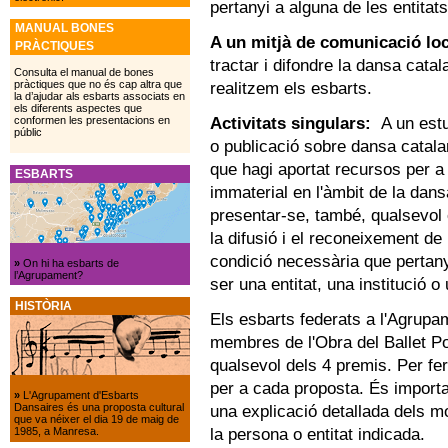
pertanyi a alguna de les entitat
MANUAL BONES
A un mitjà de comunicació loc
PRÀCTIQUES
tractar i difondre la dansa catala
Consulta el manual de bones
pràctiques que no és cap altra que
realitzem els esbarts.
la d’ajudar als esbarts associats en
els diferents aspectes que
Activitats singulars:
A un estud
conformen les presentacions en
públic
o publicació sobre dansa catalana
que hagi aportat recursos per a 
ESBARTS
immaterial en l'àmbit de la dans
presentar-se, també, qualsevol e
la difusió i el reconeixement de 
condició necessària que pertany
»
On hi ha esbarts de
l’Agrupament?
ser una entitat, una institució 
HISTÒRIA
Els esbarts federats a l'Agrupa
membres de l'Obra del Ballet P
qualsevol dels 4 premis. Per fe
per a cada proposta. És importan
»
L'Agrupament d'Esbarts
Dansaires és una proposta cultural
una explicació detallada dels m
que va néixer el dia 19 de maig de
la persona o entitat indicada.
1985, a Manresa.