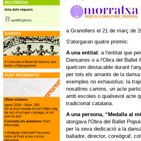
MULTIMÈDIA
Jota dels reguers
tqAM5CjdXOs
a Granollers el 21 de març de 2
DANSES
S'atorgaran quatre premis:
A una entitat
: a l'entitat que 
Dansaires o a l'Obra del Ballet P
»
Consulta el llistat de danses que
tenim a l'Agrupament
quelcom destacable durant l'any 
per tots els amants de la dansa 
PUNT INFORMATIU
exemples no exhaustius: la traje
nosaltres camins, un acte partici
amb escoles o qualsevol acte qu
Últim número:
tradicional catalana.
agost 2026
- Núm. 383
De la teva mirada hi surt l'últim raig
de sol, el sol que s’amaga, el sol
A una persona, “Medalla al mè
que es pon
atorgava l'Obra del Ballet Popula
Consulta els anteriors:
Punt
informatiu
per la seva dedicació a la dansa
»
Estigues informat!!! Ara pots
ballador, director, coreògraf, c
rebre el Punt al teu correu
electrònic.