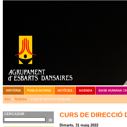
Vé
HISTÒRIA
PUBLICACIONS
NOTÍCIES
AGENDA
BASE HUMANA I 
Menú principal
Inici
»
Notícies
» Curs de direcció d'esbarts
Esteu aquí
CURS DE DIRECCIÓ 
CERCADOR
Cerca
Dimarts, 31 maig 2022