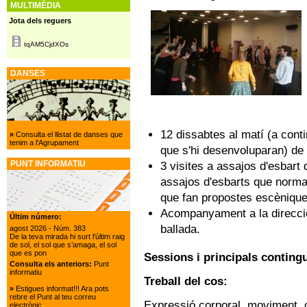
MULTIMÈDIA
Jota dels reguers
tqAM5CjdXOs
DANSES
12 dissabtes al matí (a conti
»
Consulta el llistat de danses que
tenim a l'Agrupament
que s'hi desenvoluparan) de 
PUNT INFORMATIU
3 visites a assajos d'esbart 
assajos d'esbarts que norma
que fan propostes escèniqu
Acompanyament a la direcció 
Últim número:
ballada.
agost 2026
- Núm. 383
De la teva mirada hi surt l'últim raig
de sol, el sol que s’amaga, el sol
que es pon
Sessions i principals conting
Consulta els anteriors:
Punt
informatiu
Treball del cos:
»
Estigues informat!!! Ara pots
rebre el Punt al teu correu
Expressió corporal, moviment, 
electrònic.