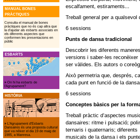
escalfament, estiraments...
MANUAL BONES
PRÀCTIQUES
Treball general per a qualsevol 
Consulta el manual de bones
pràctiques que no és cap altra que
6 sessions
la d’ajudar als esbarts associats en
els diferents aspectes que
conformen les presentacions en
Punts de dansa tradicional
públic
Descobrir les diferents maneres
ESBARTS
versions i saber-les reconèixer 
ser vàlides. Els autors o coreòg
Això permetria que, després, cad
cada punt en funció de la dansa
»
On hi ha esbarts de
l’Agrupament?
6 sessions
HISTÒRIA
Conceptes bàsics per la form
Treball pràctic d’aspectes musi
dansaires: ritme i pulsació; poli
»
L'Agrupament d'Esbarts
Dansaires és una proposta cultural
ternaris i quaternaris; diferents
que va néixer el dia 19 de maig de
1985, a Manresa.
musicals de la dansa i els punte