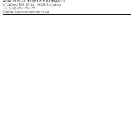
AGRUPAMENT D'ESBARTS DANSAIRES
c/ València 558, 6è 1a - 08026 Barcelona
Tel. (+34) 622 526 873
Correu:
agrupament@esbarts.cat