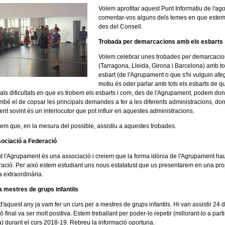
Volem aprofitar aquest Punt Informatiu de l'ago
comentar-vos alguns dels temes en que estem 
des del Consell.
Trobada per demarcacions amb els esbarts
Volem celebrar unes trobades per demarcaci
(Tarragona, Lleida, Girona i Barcelona) amb to
esbart (de l'Agrupament o que s'hi vulguin afegi
motiu és oder parlar amb tots els esbarts de q
pals dificultats en que es trobem els esbarts i com, des de l'Agrupament, podem do
bé el de copsar les principals demandes a fer a les diferents administracions, do
nt sovint és un interlocutor que pot influir en aquestes administracions.
m que, en la mesura del possible, assistiu a aquestes trobades.
ociació a Federació
 l'Agrupament és una associació i creiem que la forma idònia de l'Agrupament hau
ració. Per això estem estudiant uns nous estatatust que us presentarem en una pr
 extraordinària.
a mestres de grups infantils
d'aquest any ja vam fer un curs per a mestres de grups infantils. Hi van assistir 24 
ó final va ser molt positiva. Estem treballant per poder-lo repetir (millorant-lo a parti
ta) durant el curs 2018-19. Rebreu la informació oportuna.