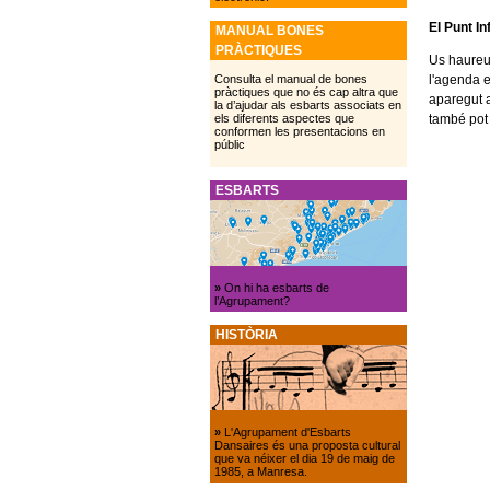
El Punt I
MANUAL BONES
PRÀCTIQUES
Us haureu 
l'agenda e
Consulta el manual de bones
pràctiques que no és cap altra que
aparegut a
la d’ajudar als esbarts associats en
també pot
els diferents aspectes que
conformen les presentacions en
públic
ESBARTS
»
On hi ha esbarts de
l’Agrupament?
HISTÒRIA
»
L'Agrupament d'Esbarts
Dansaires és una proposta cultural
que va néixer el dia 19 de maig de
1985, a Manresa.