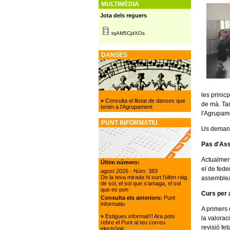
MULTIMÈDIA
Jota dels reguers
tqAM5CjdXOs
DANSES
les prinic
»
Consulta el llistat de danses que
de mà. Tam
tenim a l'Agrupament
l'Agrupame
PUNT INFORMATIU
Us demane
Pas d'Ass
Actualment
Últim número:
el de fede
agost 2026
- Núm. 383
De la teva mirada hi surt l'últim raig
assemblea
de sol, el sol que s’amaga, el sol
que es pon
Curs per 
Consulta els anteriors:
Punt
informatiu
A primers 
»
Estigues informat!!! Ara pots
la valoraci
rebre el Punt al teu correu
revisió fe
electrònic.