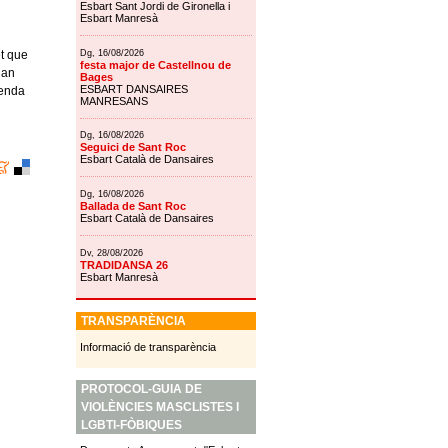
Esbart Sant Jordi de Gironella i
Esbart Manresà
et que
Dg, 16/08/2026
festa major de Castellnou de
han
Bages
ESBART DANSAIRES
genda
MANRESANS
Dg, 16/08/2026
Seguici de Sant Roc
Esbart Català de Dansaires
Dg, 16/08/2026
Ballada de Sant Roc
Esbart Català de Dansaires
Dv, 28/08/2026
TRADIDANSA 26
Esbart Manresà
TRANSPARÈNCIA
Informació de transparència
PROTOCOL-GUIA DE
VIOLÈNCIES MASCLISTES I
LGBTI-FÒBIQUES