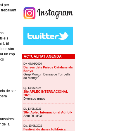
st per
treballant
ons
ts els
r). El
uines són
nar un cop
ACTUALITAT AGENDA
ncs
Dv, 07/08/2026
Danses dels Països Catalans als
Banys
Grup Montgrí Dansa de Torroella
de Montgrí
Dj, 13/08/2026
ria de ser
38è APLEC INTERNACIONAL
2026
opera
Diversos grups
Dj, 13/08/2026
38è. Aplec Internacional Adifolk
Som Riu d'Or
dansaires i
r de la
Ds, 15/08/2026
Festival de dansa folklòrica