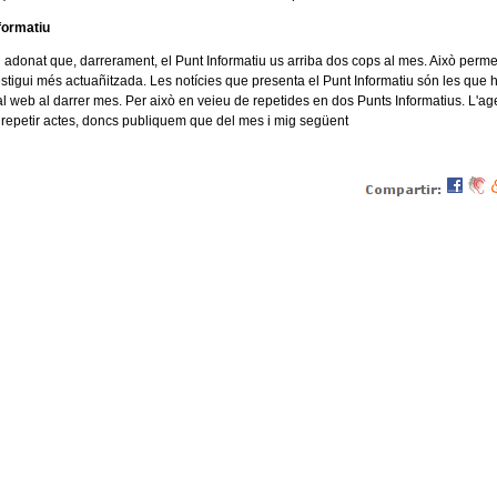
nformatiu
adonat que, darrerament, el Punt Informatiu us arriba dos cops al mes. Això perm
stigui més actuañitzada. Les notícies que presenta el Punt Informatiu són les que 
l web al darrer mes. Per això en veieu de repetides en dos Punts Informatius. L'a
 repetir actes, doncs publiquem que del mes i mig següent