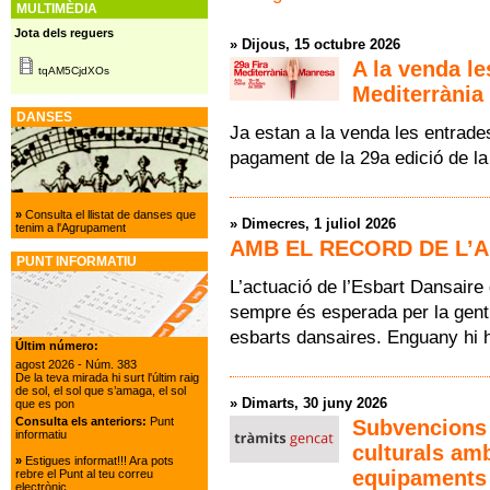
MULTIMÈDIA
Jota dels reguers
»
Dijous, 15 octubre 2026
A la venda le
tqAM5CjdXOs
Mediterrània
DANSES
Ja estan a la venda les entrade
pagament de la 29a edició de la 
»
Consulta el llistat de danses que
»
Dimecres, 1 juliol 2026
tenim a l'Agrupament
AMB EL RECORD DE L’
PUNT INFORMATIU
L’actuació de l’Esbart Dansaire 
sempre és esperada per la gent 
esbarts dansaires. Enguany hi h
Últim número:
agost 2026
- Núm. 383
De la teva mirada hi surt l'últim raig
de sol, el sol que s’amaga, el sol
»
Dimarts, 30 juny 2026
que es pon
Consulta els anteriors:
Punt
Subvencions p
informatiu
culturals amb
»
Estigues informat!!! Ara pots
equipaments 
rebre el Punt al teu correu
electrònic.