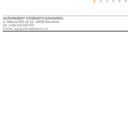
Pàgines
1
2
3
4
5
6
AGRUPAMENT D'ESBARTS DANSAIRES
c/ València 558, 6è 1a - 08026 Barcelona
Tel. (+34) 622 526 873
Correu:
agrupament@esbarts.cat