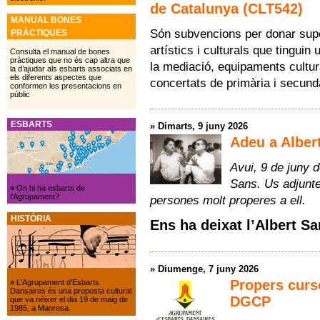
de Catalunya (CLT542)
MANUAL BONES
Són subvencions per donar supo
PRÀCTIQUES
artístics i culturals que tinguin 
Consulta el manual de bones
pràctiques que no és cap altra que
la mediació, equipaments cultur
la d’ajudar als esbarts associats en
els diferents aspectes que
concertats de primària i secund
conformen les presentacions en
públic
ESBARTS
»
Dimarts, 9 juny 2026
Adeu a Alber
Avui, 9 de juny 
Sans. Us adjunte
»
On hi ha esbarts de
l’Agrupament?
persones molt properes a ell.
HISTÒRIA
Ens ha deixat l’Albert Sa
»
Diumenge, 7 juny 2026
Propers curs
»
L'Agrupament d'Esbarts
Dansaires és una proposta cultural
DGCP
que va néixer el dia 19 de maig de
1985, a Manresa.