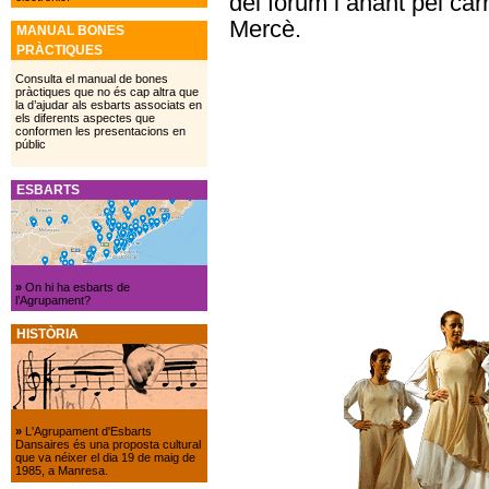
del fòrum i anant pel car
Mercè.
MANUAL BONES
PRÀCTIQUES
Consulta el manual de bones
pràctiques que no és cap altra que
la d’ajudar als esbarts associats en
els diferents aspectes que
conformen les presentacions en
públic
ESBARTS
»
On hi ha esbarts de
l’Agrupament?
HISTÒRIA
»
L'Agrupament d'Esbarts
Dansaires és una proposta cultural
que va néixer el dia 19 de maig de
1985, a Manresa.