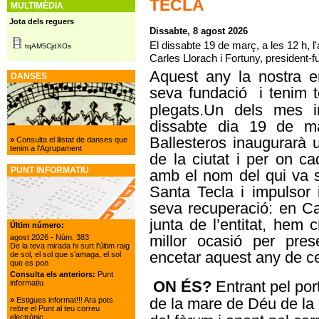
TECLA
MULTIMÈDIA
Jota dels reguers
Dissabte, 8 agost 2026
El dissabte 19 de març, a les 12 h, 
tqAM5CjdXOs
Carles Llorach i Fortuny, president-f
Aquest any la nostra e
DANSES
seva fundació
i tenim 
plegats.Un dels mes i
dissabte dia 19 de ma
Ballesteros inaugurarà 
»
Consulta el llistat de danses que
tenim a l'Agrupament
de la ciutat i per on c
PUNT INFORMATIU
amb el nom del qui va s
Santa Tecla i impulsor 
seva recuperació: en Ca
junta de l’entitat, hem
Últim número:
millor ocasió per pres
agost 2026
- Núm. 383
De la teva mirada hi surt l'últim raig
encetar aquest any de ce
de sol, el sol que s’amaga, el sol
que es pon
Consulta els anteriors:
Punt
ON ÉS?
Entrant pel port
informatiu
de la mare de Déu de la 
»
Estigues informat!!! Ara pots
rebre el Punt al teu correu
electrònic.