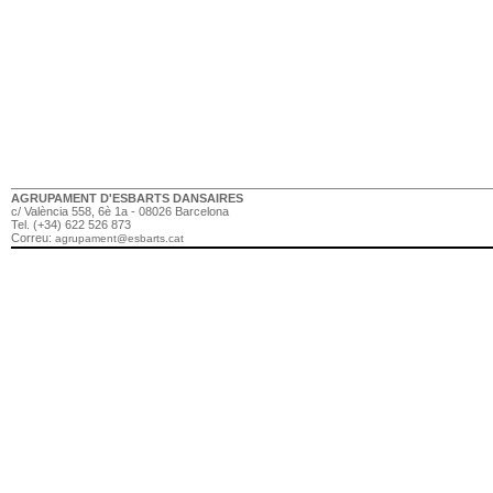
AGRUPAMENT D'ESBARTS DANSAIRES
c/ València 558, 6è 1a - 08026 Barcelona
Tel. (+34) 622 526 873
Correu:
agrupament@esbarts.cat