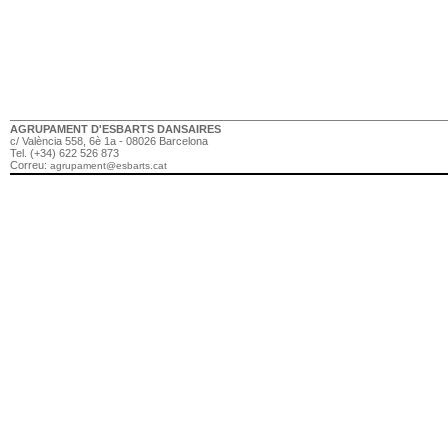
AGRUPAMENT D'ESBARTS DANSAIRES
c/ València 558, 6è 1a - 08026 Barcelona
Tel. (+34) 622 526 873
Correu:
agrupament@esbarts.cat