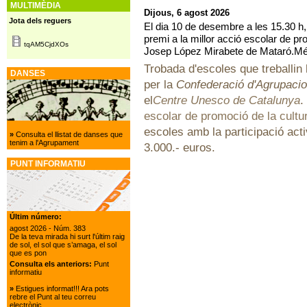
MULTIMÈDIA
Dijous, 6 agost 2026
Jota dels reguers
El dia 10 de desembre a les 15.30 h,
premi a la millor acció escolar de pr
tqAM5CjdXOs
Josep López Mirabete de Mataró.Mé
Trobada d'escoles que treballin l
DANSES
per la
Confederació d'Agrupacio
el
Centre Unesco de Catalunya
.
escolar de promoció de la cultur
escoles amb la participació acti
»
Consulta el llistat de danses que
tenim a l'Agrupament
3.000.- euros.
PUNT INFORMATIU
Últim número:
agost 2026
- Núm. 383
De la teva mirada hi surt l'últim raig
de sol, el sol que s’amaga, el sol
que es pon
Consulta els anteriors:
Punt
informatiu
»
Estigues informat!!! Ara pots
rebre el Punt al teu correu
electrònic.