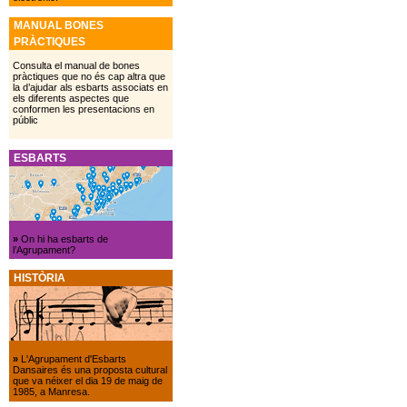
MANUAL BONES
PRÀCTIQUES
Consulta el manual de bones
pràctiques que no és cap altra que
la d’ajudar als esbarts associats en
els diferents aspectes que
conformen les presentacions en
públic
ESBARTS
»
On hi ha esbarts de
l’Agrupament?
HISTÒRIA
»
L'Agrupament d'Esbarts
Dansaires és una proposta cultural
que va néixer el dia 19 de maig de
1985, a Manresa.