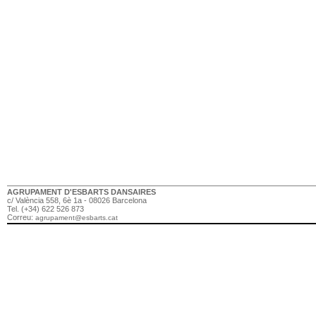
AGRUPAMENT D'ESBARTS DANSAIRES
c/ València 558, 6è 1a - 08026 Barcelona
Tel. (+34) 622 526 873
Correu:
agrupament@esbarts.cat