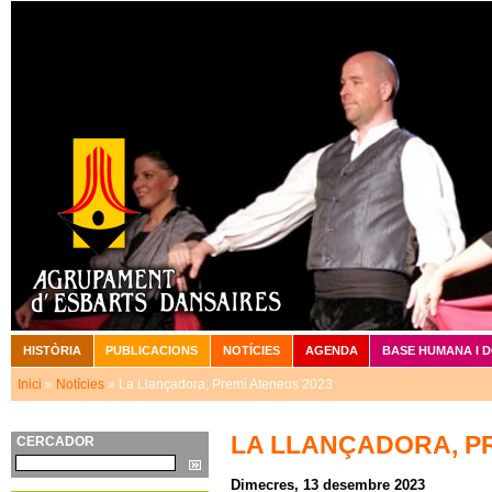
Vé
HISTÒRIA
PUBLICACIONS
NOTÍCIES
AGENDA
BASE HUMANA I 
Menú principal
Inici
»
Notícies
» La Llançadora, Premi Ateneus 2023
Esteu aquí
LA LLANÇADORA, PR
CERCADOR
Cerca
Dimecres, 13 desembre 2023