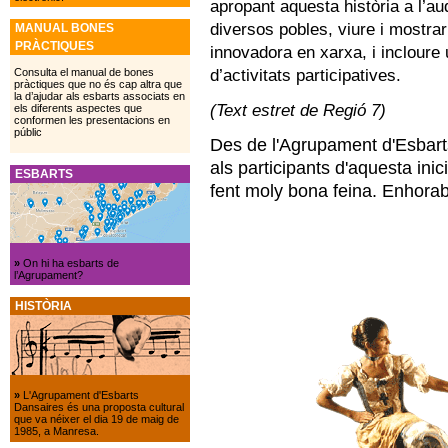
apropant aquesta història a l’au
diversos pobles, viure i mostra
MANUAL BONES
PRÀCTIQUES
innovadora en xarxa, i incloure 
d’activitats participatives.
Consulta el manual de bones
pràctiques que no és cap altra que
la d’ajudar als esbarts associats en
(Text estret de Regió 7)
els diferents aspectes que
conformen les presentacions en
públic
Des de l'Agrupament d'Esbart
als participants d'aquesta ini
ESBARTS
fent moly bona feina. Enhora
»
On hi ha esbarts de
l’Agrupament?
HISTÒRIA
»
L'Agrupament d'Esbarts
Dansaires és una proposta cultural
que va néixer el dia 19 de maig de
1985, a Manresa.