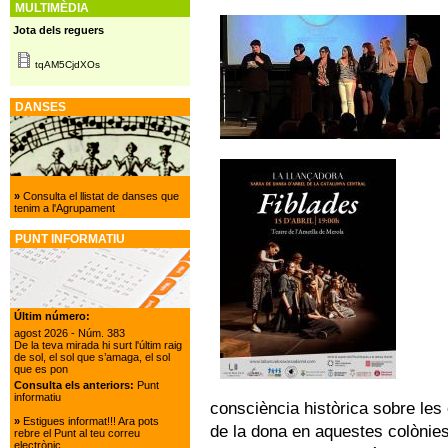
MULTIMÈDIA
Jota dels reguers
tqAM5CjdXOs
DANSES
»
Consulta el llistat de danses que
tenim a l'Agrupament
PUNT INFORMATIU
Últim número:
agost 2026
- Núm. 383
De la teva mirada hi surt l'últim raig
de sol, el sol que s’amaga, el sol
que es pon
Consulta els anteriors:
Punt
informatiu
consciència històrica sobre les 
»
Estigues informat!!! Ara pots
de la dona en aquestes colònies,
rebre el Punt al teu correu
electrònic.