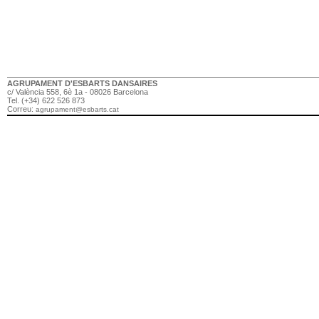
AGRUPAMENT D'ESBARTS DANSAIRES
c/ València 558, 6è 1a - 08026 Barcelona
Tel. (+34) 622 526 873
Correu:
agrupament@esbarts.cat