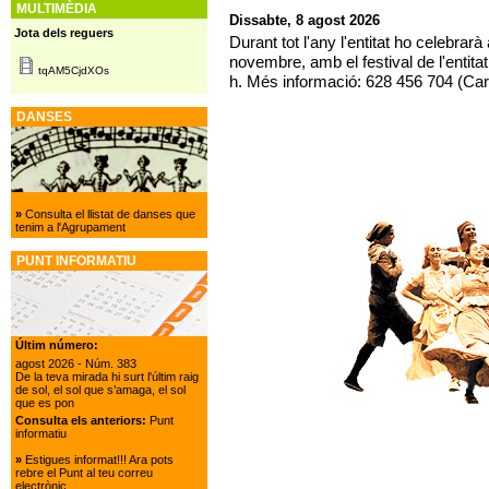
MULTIMÈDIA
Dissabte, 8 agost 2026
Jota dels reguers
Durant tot l'any l'entitat ho celebrar
novembre, amb el festival de l'entitat
tqAM5CjdXOs
h. Més informació: 628 456 704 (Car
DANSES
»
Consulta el llistat de danses que
tenim a l'Agrupament
PUNT INFORMATIU
Últim número:
agost 2026
- Núm. 383
De la teva mirada hi surt l'últim raig
de sol, el sol que s’amaga, el sol
que es pon
Consulta els anteriors:
Punt
informatiu
»
Estigues informat!!! Ara pots
rebre el Punt al teu correu
electrònic.