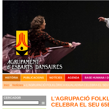
Vé
HISTÒRIA
PUBLICACIONS
NOTÍCIES
AGENDA
BASE HUMANA I 
Menú principal
Inici
»
Notícies
» L'AGRUPACIÓ FOLKLÒRICA IGUALADINA CELEBRA EL SEU
Esteu aquí
L'AGRUPACIÓ FOLK
CERCADOR
Cerca
CELEBRA EL SEU 65