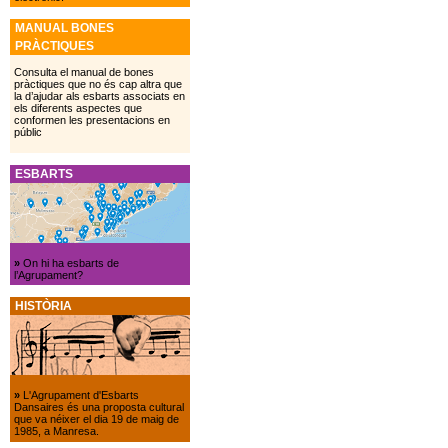
MANUAL BONES
PRÀCTIQUES
Consulta el manual de bones
pràctiques que no és cap altra que
la d’ajudar als esbarts associats en
els diferents aspectes que
conformen les presentacions en
públic
ESBARTS
»
On hi ha esbarts de
l’Agrupament?
HISTÒRIA
»
L'Agrupament d'Esbarts
Dansaires és una proposta cultural
que va néixer el dia 19 de maig de
1985, a Manresa.