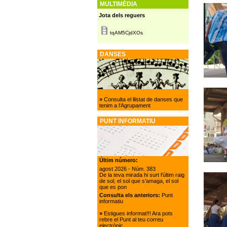
MULTIMÈDIA
Jota dels reguers
tqAM5CjdXOs
DANSES
»
Consulta el llistat de danses que
tenim a l'Agrupament
PUNT INFORMATIU
Últim número:
agost 2026
- Núm. 383
De la teva mirada hi surt l'últim raig
de sol, el sol que s’amaga, el sol
que es pon
Consulta els anteriors:
Punt
informatiu
»
Estigues informat!!! Ara pots
rebre el Punt al teu correu
electrònic.