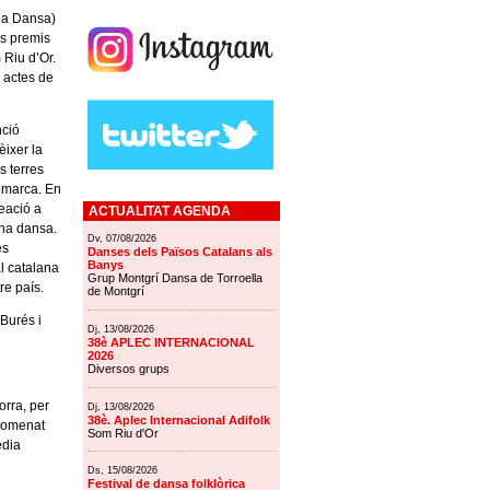
 la Dansa)
rs premis
 Riu d’Or.
 actes de
nció
èixer la
s terres
omarca. En
eació a
ACTUALITAT AGENDA
’una dansa.
Dv, 07/08/2026
es
Danses dels Països Catalans als
Banys
l catalana
Grup Montgrí Dansa de Torroella
re país.
de Montgrí
Burés i
Dj, 13/08/2026
38è APLEC INTERNACIONAL
2026
Diversos grups
orra, per
Dj, 13/08/2026
38è. Aplec Internacional Adifolk
Anomenat
Som Riu d'Or
èdia
Ds, 15/08/2026
Festival de dansa folklòrica