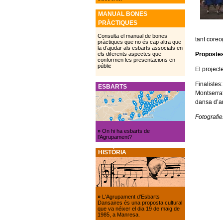
MANUAL BONES
PRÀCTIQUES
Consulta el manual de bones
tant coreo
pràctiques que no és cap altra que
la d’ajudar als esbarts associats en
Propostes
els diferents aspectes que
conformen les presentacions en
públic
El project
Finalistes
ESBARTS
Montserrat
dansa d’ar
Fotografi
»
On hi ha esbarts de
l’Agrupament?
HISTÒRIA
»
L'Agrupament d'Esbarts
Dansaires és una proposta cultural
que va néixer el dia 19 de maig de
1985, a Manresa.