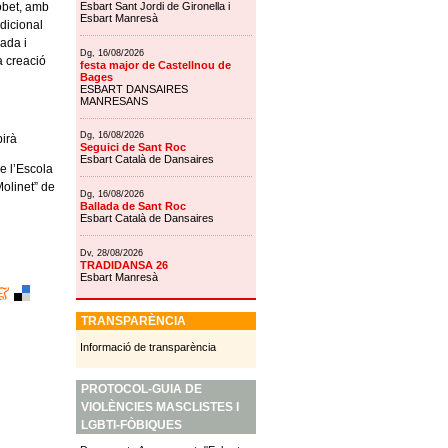
lobet, amb
Esbart Sant Jordi de Gironella i
Esbart Manresà
dicional
ada i
Dg, 16/08/2026
a creació
festa major de Castellnou de
Bages
ESBART DANSAIRES
MANRESANS
Dg, 16/08/2026
birà
Seguici de Sant Roc
Esbart Català de Dansaires
e l’Escola
Molinet” de
Dg, 16/08/2026
Ballada de Sant Roc
Esbart Català de Dansaires
Dv, 28/08/2026
TRADIDANSA 26
Esbart Manresà
TRANSPARÈNCIA
Informació de transparència
PROTOCOL-GUIA DE
VIOLÈNCIES MASCLISTES I
LGBTI-FÒBIQUES