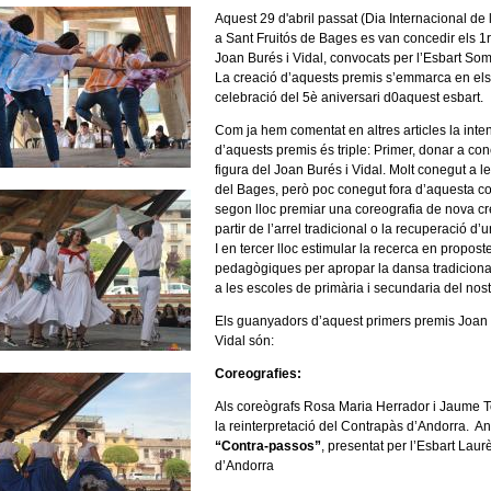
Aquest 29 d'abril passat (Dia Internacional de
a Sant Fruitós de Bages es van concedir els 1
Joan Burés i Vidal, convocats per l’Esbart Som
La creació d’aquests premis s’emmarca en els
celebració del 5è aniversari d0aquest esbart.
Com ja hem comentat en altres articles la inte
d’aquests premis és triple: Primer, donar a con
figura del Joan Burés i Vidal. Molt conegut a le
del Bages, però poc conegut fora d’aquesta c
segon lloc premiar una coreografia de nova cr
partir de l’arrel tradicional o la recuperació d
I en tercer lloc estimular la recerca en propost
pedagògiques per apropar la dansa tradiciona
a les escoles de primària i secundaria del nost
Els guanyadors d’aquest primers premis Joan 
Vidal són:
Coreografies:
Als coreògrafs Rosa Maria Herrador i Jaume T
la reinterpretació del Contrapàs d’Andorra. 
“Contra-passos”
, presentat per l’Esbart Laur
d’Andorra