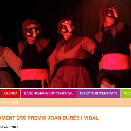
Vés al contingut
AGENDA
BASE HUMANA I DOCUMENTAL
DIRECTORI D'ENTITATS
MUL
urés i Vidal
AMENT 1RS PREMIS JOAN BURÉS I VIDAL
30 abril 2023