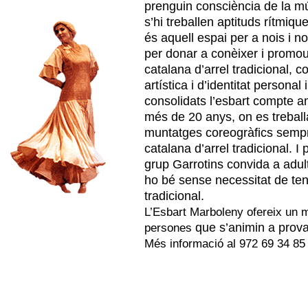
prenguin consciència de la mús
s’hi
treballen aptituds rítmiqu
és aquell espai per a nois i
no
per donar a conèixer i promou
catalana d’arrel tradicional, 
artística i
d’identitat personal 
consolidats l’esbart compte 
més de 20 anys, on es treball
muntatges
coreogràfics sempr
catalana d’arrel tradicional. I
grup Garrotins convida a adult
ho bé sense necessitat de te
tradicional.
L’Esbart Marboleny ofereix un m
que s’animin a prova
persones
Més informació al 972 69 34 85