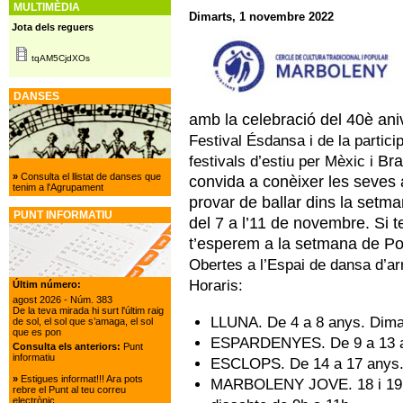
MULTIMÈDIA
Dimarts, 1 novembre 2022
Jota dels reguers
tqAM5CjdXOs
DANSES
amb la celebració del 40è aniv
Festival Ésdansa i de la partici
Bra
festivals d’estiu per Mèxic i
»
Consulta el llistat de danses que
convida a conèixer les seves 
tenim a l'Agrupament
provar de ballar dins la setm
PUNT INFORMATIU
del 7 a l’11 de
novembre. Si t
t’esperem a la setmana de Po
Obertes a l’Espai de dansa d’arr
Horaris:
Últim número:
agost 2026
- Núm. 383
De la teva mirada hi surt l'últim raig
LLUNA. De 4 a 8 anys. Dimar
de sol, el sol que s’amaga, el sol
que es pon
ESPARDENYES. De 9 a 13 any
Consulta els anteriors:
Punt
informatiu
ESCLOPS. De 14 a 17 anys. D
»
Estigues informat!!! Ara pots
MARBOLENY JOVE. 18 i 19 an
rebre el Punt al teu correu
electrònic.