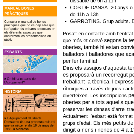
dissabte de 9h a 11h
COS DE DANSA. 20 anys o +.
MANUAL BONES
de 11h a 13h
PRÀCTIQUES
GARROTINS. Grup adults. Di
Consulta el manual de bones
pràctiques que no és cap altra que
la d’ajudar als esbarts associats en
els diferents aspectes que
Posa’t en contacte amb l’entitat
conformen les presentacions en
segons la tev
que més et convé
públic
obertes, també hi estan convi
ESBARTS
balladors i balladores que a
per fer
família!
Dins els assajos d’aquesta t
es proposarà un recorregut
pe
»
On hi ha esbarts de
treballant la tècnica, l’expressi
l’Agrupament?
rítmiques a través de jocs i acti
HISTÒRIA
pe
diverteixen. Les inscripcions
obertes per a tots aquells que 
preservar les danses d’arrel trad
Actualment l’esbart està format 
»
L'Agrupament d'Esbarts
petits d
Dansaires és una proposta cultural
grups d’edat. Els més
que va néixer el dia 19 de maig de
dirigit a nens i nenes de 4 a 
1985, a Manresa.